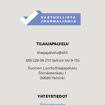
TILAAJAPALVELU
tilaajapalvelu@sll.fi
(09) 228 08 210 (arkisin klo 9-15)
Suomen Luonto/tilaajapalvelu
Sörnäistenkatu 1
00580 Helsinki
YHTEYSTIEDOT
Palautelomake