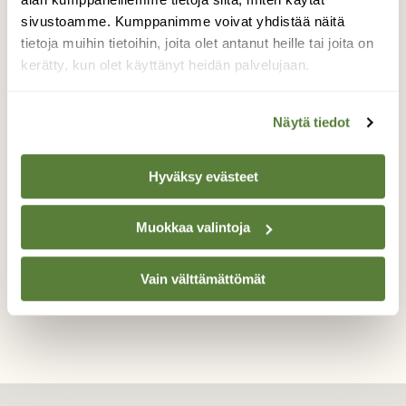
keväthuumaa. Kolme jänistä veti hurjaa
vauhtia ympyrää savipellolla, automme
sivustoamme. Kumppanimme voivat yhdistää näitä
huomattua jänikset suuntasivat metsän
tietoja muihin tietoihin, joita olet antanut heille tai joita on
kätköihin. Tämä jänis tarkkaili vastakkaisella
kerätty, kun olet käyttänyt heidän palvelujaan.
puolella tietä tilannetta. Hyvin on jäniksillä
kesäkarva vaihtumassa ja näin ollen saavat
Näytä tiedot
suojaa värityksellään.
Valokuvaaja: Tuula Makkonen, Joensuu
Hyväksy evästeet
Hammaslahti 30.4.2014
Muokkaa valintoja
TAKAISIN LISTAAN
Vain välttämättömät