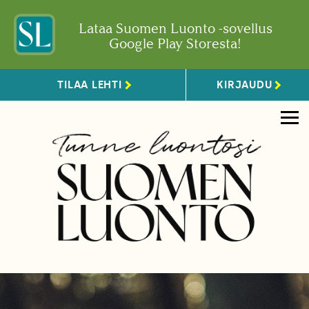
Lataa Suomen Luonto -sovellus
Google Play Storesta!
TILAA LEHTI
KIRJAUDU