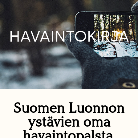
HAVAINTOKIRJA
Suomen Luonnon
ystävien oma
havaintopalsta.