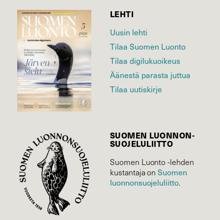
LEHTI
Uusin lehti
Tilaa Suomen Luonto
Tilaa digilukuoikeus
Äänestä parasta juttua
Tilaa uutiskirje
SUOMEN LUONNON­
SUOJELU­LIITTO
Suomen Luonto -lehden
Suomen
kustantaja on
luonnonsuojelu­liitto
.