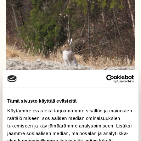
Tämä sivusto käyttää evästeitä
Käytämme evästeitä tarjoamamme sisällön ja mainosten
räätälöimiseen, sosiaalisen median ominaisuuksien
Metsäjänis
tukemiseen ja kävijämäärämme analysoimiseen. Lisäksi
jaamme sosiaalisen median, mainosalan ja analytiikka-
Mökiltä lähdettäessä näimme metsäjänisten
alan kumppaneillemme tietoja siitä, miten käytät