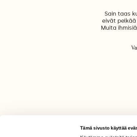
Sain taas k
eivät pelkää 
Muita ihmisi
Va
Tämä sivusto käyttää eväs