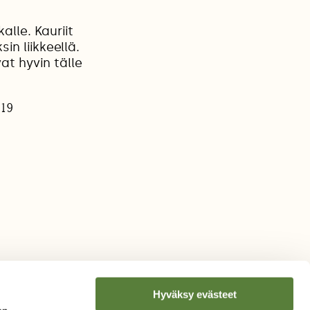
lle. Kauriit
in liikkeellä.
t hyvin tälle
019
Hyväksy evästeet