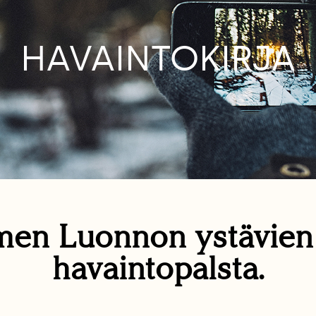
HAVAINTOKIRJA
en Luonnon ystävie
havaintopalsta.