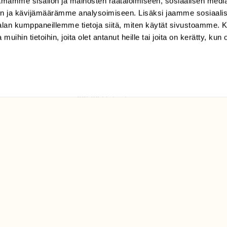
mamme sisällön ja mainosten räätälöimiseen, sosiaalisen medi
TILAAJAPALVELU
n ja kävijämäärämme analysoimiseen. Lisäksi jaamme sosiaali
tilaajapalvelu@sll.fi
-alan kumppaneillemme tietoja siitä, miten käytät sivustoamme
 muihin tietoihin, joita olet antanut heille tai joita on kerätty, kun 
(09) 228 08 210 (arkisin
klo 9-15)
Suomen
Luonto/tilaajapalvelu
Sörnäistenkatu 1
00580 Helsinki
ELU­
YHTEYSTIEDOT
ntaja on
Palautelomake
Yhteystiedot
palaute@suomenluonto.fi
Suomen Luonto
Sörnäistenkatu 1
00580 Helsinki