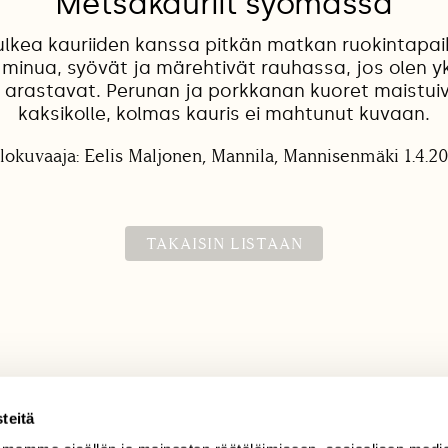
Metsäkauriit syömässä
ulkea kauriiden kanssa pitkän matkan ruokintapaika
minua, syövät ja märehtivät rauhassa, jos olen yks
ä arastavat. Perunan ja porkkanan kuoret maistuiva
kaksikolle, kolmas kauris ei mahtunut kuvaan.
lokuvaaja: Eelis Maljonen, Mannila, Mannisenmäki 1.4.2
TAKAISIN LISTAAN
teitä