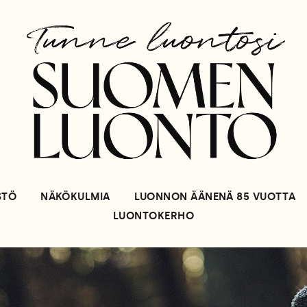
STÖ
NÄKÖKULMIA
LUONNON ÄÄNENÄ 85 VUOTTA
LUONTOKERHO