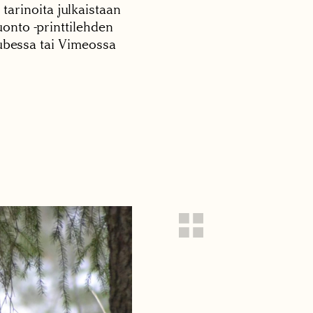
 tarinoita julkaistaan
onto -printtilehden
tubessa tai Vimeossa