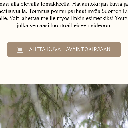
nasi alla olevalla lomakkeella. Havaintokirjan kuvia ja
tisivuilla. Toimitus poimii parhaat myös Suomen Lu
alle. Voit lähettää meille myös linkin esimerkiksi You
julkaisemaasi luontoaiheiseen videoon.
LÄHETÄ KUVA HAVAINTOKIRJAAN