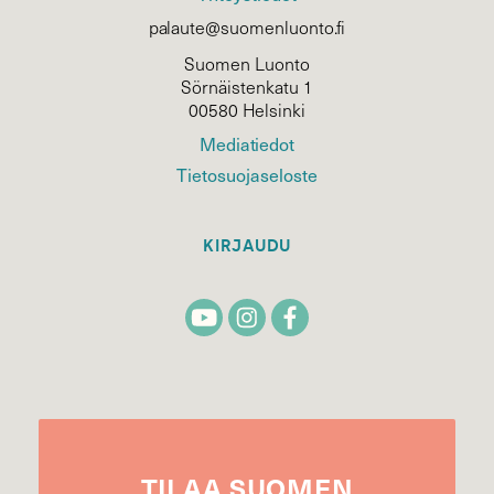
palaute@suomenluonto.fi
Suomen Luonto
Sörnäistenkatu 1
00580 Helsinki
Mediatiedot
Tietosuojaseloste
KIRJAUDU
TILAA
SUOMEN