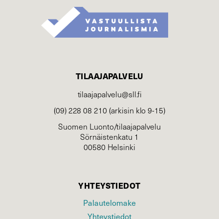
TILAAJAPALVELU
tilaajapalvelu@sll.fi
(09) 228 08 210 (arkisin klo 9-15)
Suomen Luonto/tilaajapalvelu
Sörnäistenkatu 1
00580 Helsinki
YHTEYSTIEDOT
Palautelomake
Yhteystiedot