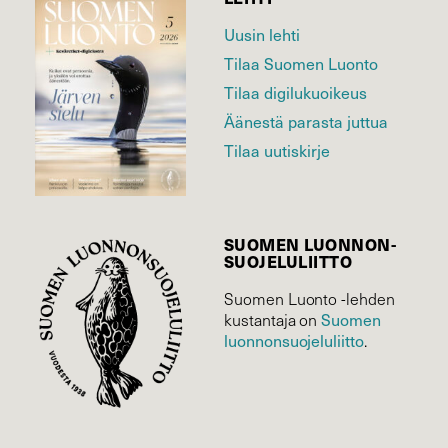
Uusin lehti
Tilaa Suomen Luonto
Tilaa digilukuoikeus
Äänestä parasta juttua
Tilaa uutiskirje
SUOMEN LUONNON­
SUOJELU­LIITTO
Suomen Luonto -lehden
Suomen
kustantaja on
luonnonsuojelu­liitto
.