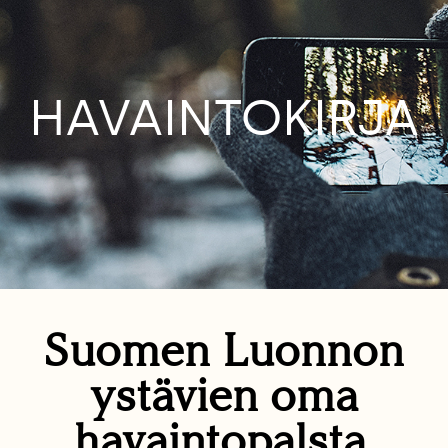
HAVAINTOKIRJA
Suomen Luonnon
ystävien oma
havaintopalsta.