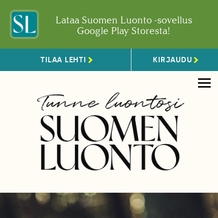
Lataa Suomen Luonto -sovellus
Google Play Storesta!
TILAA LEHTI
KIRJAUDU