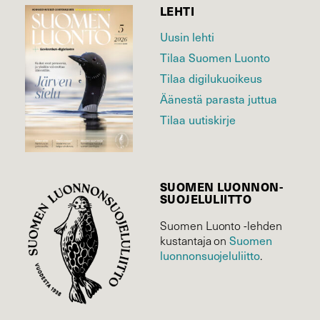
LEHTI
Uusin lehti
Tilaa Suomen Luonto
Tilaa digilukuoikeus
Äänestä parasta juttua
Tilaa uutiskirje
SUOMEN LUONNON­
SUOJELU­LIITTO
Suomen Luonto -lehden
Suomen
kustantaja on
luonnonsuojelu­liitto
.