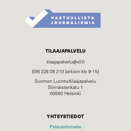
TILAAJAPALVELU
tilaajapalvelu@sll.fi
(09) 228 08 210 (arkisin klo 9-15)
Suomen Luonto/tilaajapalvelu
Sörnäistenkatu 1
00580 Helsinki
YHTEYSTIEDOT
Palautelomake