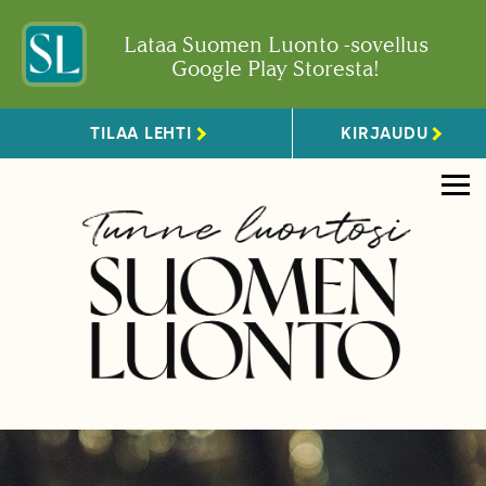
Lataa Suomen Luonto -sovellus
Google Play Storesta!
TILAA LEHTI
KIRJAUDU