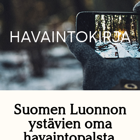
HAVAINTOKIRJA
Suomen Luonnon
ystävien oma
havaintopalsta.