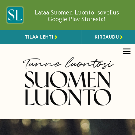
Lataa Suomen Luonto -sovellus
Google Play Storesta!
TILAA LEHTI
KIRJAUDU