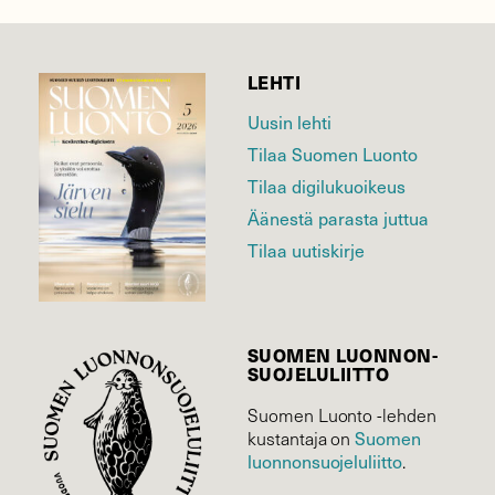
LEHTI
Uusin lehti
Tilaa Suomen Luonto
Tilaa digilukuoikeus
Äänestä parasta juttua
Tilaa uutiskirje
SUOMEN LUONNON­
SUOJELU­LIITTO
Suomen Luonto -lehden
Suomen
kustantaja on
luonnonsuojelu­liitto
.