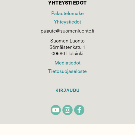
YHTEYSTIEDOT
Palautelomake
Yhteystiedot
palaute@suomenluonto.fi
Suomen Luonto
Sörnäistenkatu 1
00580 Helsinki
Mediatiedot
Tietosuojaseloste
KIRJAUDU