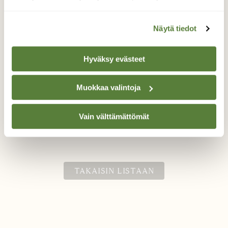
Näytä tiedot
Hyväksy evästeet
Metsäkauris lepäämässä
Muokkaa valintoja
Metsäkauris kävi pötköttelemään eteeni
sunnuntaiaamun kuvausreissulla.
Vain välttämättömät
Valokuvaaja: Eero Lemmelä, Järvenpää 12.2.2023
TAKAISIN LISTAAN