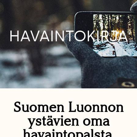
HAVAINTOKIRJA
Suomen Luonnon
ystävien oma
havaintopalsta.