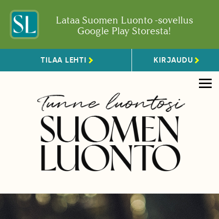
Lataa Suomen Luonto -sovellus
Google Play Storesta!
TILAA LEHTI
KIRJAUDU