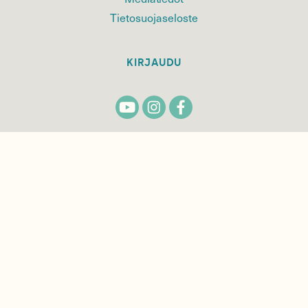
Tietosuojaseloste
KIRJAUDU
TILAA
SUOMEN
LUONNON
UUTIS­KIRJE
Sähköpostiosoite