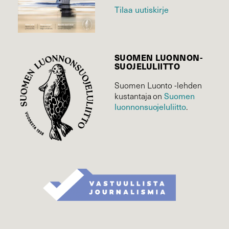
Tilaa uutiskirje
SUOMEN LUONNON­
SUOJELU­LIITTO
Suomen Luonto -lehden
kustantaja on
Suomen
luonnonsuojelu­liitto
.