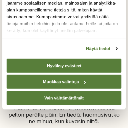
jaamme sosiaalisen median, mainosalan ja analytiikka-
alan kumppaneillemme tietoja siitä, miten käytät
sivustoamme. Kumppanimme voivat yhdistää näitä
tietoja muihin tietoihin, joita olet antanut heille tai joita on
kerätty, kun olet käyttänyt heidän palvelujaan.
Metsäkauris vasoineen
Näytä tiedot
Pyöräilin vauhdilla tietä peltojen halki alas
kuullakseni luhtahuitin äänen kosteikolta.
Hyväksy evästeet
Perässäni peltotietä ajoi ruiskutustraktori
jatkamaan työtään. Eihän siellä enää huittia
kuulunut. Jatkoin venesatamaan, josta
Muokkaa valintoja
huomasin kauempana toisella suunnalla
pellolla metsäkaurisemon vasoineen. Vasat
Vain välttämättömät
imivät välillä, kun emo seurasi katseellaan
traktoria. Vähitellen ne jatkoivat kulkua
pellon perälle päin. En tiedä, huomasivatko
ne minua, kun kuvasin niitä.