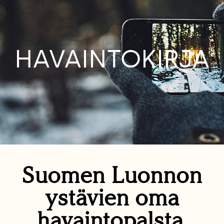
HAVAINTOKIRJA
Suomen Luonnon
ystävien oma
havaintopalsta.