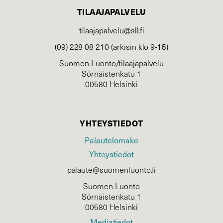
TILAAJAPALVELU
tilaajapalvelu@sll.fi
(09) 228 08 210 (arkisin klo 9-15)
Suomen Luonto/tilaajapalvelu
Sörnäistenkatu 1
00580 Helsinki
YHTEYSTIEDOT
Palautelomake
Yhteystiedot
palaute@suomenluonto.fi
Suomen Luonto
Sörnäistenkatu 1
00580 Helsinki
Mediatiedot