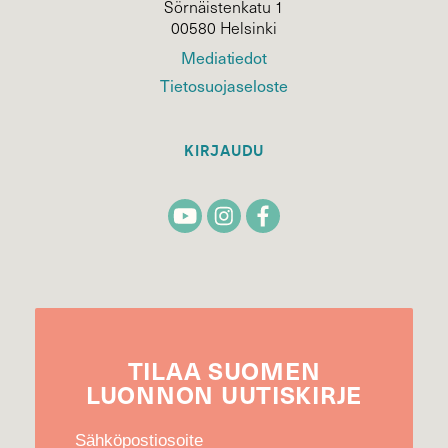
Sörnäistenkatu 1
00580 Helsinki
Mediatiedot
Tietosuojaseloste
KIRJAUDU
TILAA
SUOMEN
LUONNON
UUTIS­KIRJE
Sähköpostiosoite