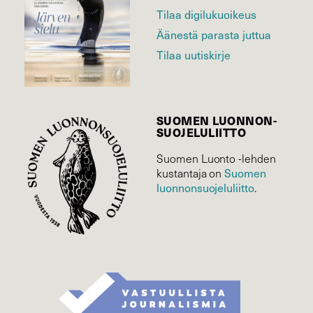
Tilaa digilukuoikeus
Äänestä parasta juttua
Tilaa uutiskirje
SUOMEN LUONNON­
SUOJELU­LIITTO
Suomen Luonto -lehden
kustantaja on
Suomen
luonnonsuojelu­liitto
.