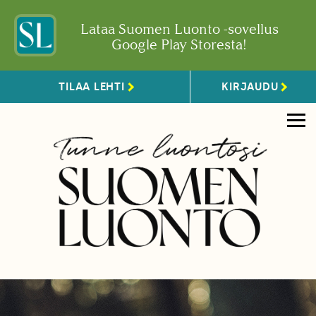
Lataa Suomen Luonto -sovellus
Google Play Storesta!
TILAA LEHTI
KIRJAUDU