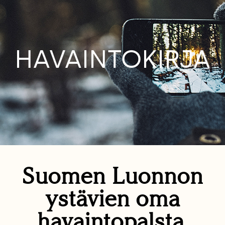
HAVAINTOKIRJA
Suomen Luonnon
ystävien oma
havaintopalsta.