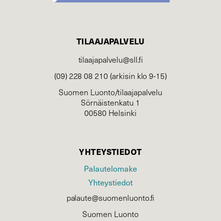
TILAAJAPALVELU
tilaajapalvelu@sll.fi
(09) 228 08 210 (arkisin klo 9-15)
Suomen Luonto/tilaajapalvelu
Sörnäistenkatu 1
00580 Helsinki
YHTEYSTIEDOT
Palautelomake
Yhteystiedot
palaute@suomenluonto.fi
Suomen Luonto