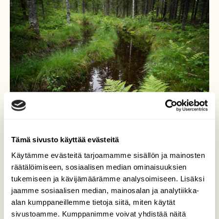
Tämä sivusto käyttää evästeitä
Käytämme evästeitä tarjoamamme sisällön ja mainosten
räätälöimiseen, sosiaalisen median ominaisuuksien
Metsäkoneen jäljiltä
tukemiseen ja kävijämäärämme analysoimiseen. Lisäksi
jaamme sosiaalisen median, mainosalan ja analytiikka-
Liikkuessani kömpelösti rumiksi myllerretyillä
alan kumppaneillemme tietoja siitä, miten käytät
ns. talousmetsissä vielä vuosia hakkuiden
jälkeen näkyy yhä järkyttävät metsäkoneen
sivustoamme. Kumppanimme voivat yhdistää näitä