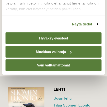
jäljet paikoin pieniksi lammikoiksi
tietoja muihin tietoihin, joita olet antanut heille tai joita on
muuttuneina vähänkin veden aikaan.
kerätty, kun olet käyttänyt heidän palvelujaan.
Valokuvaaja: Kaarina Heiskanen, Sotkamo
19.6.2026
Näytä tiedot
Hyväksy evästeet
TAKAISIN LISTAAN
Muokkaa valintoja
Vain välttämättömät
LEHTI
Uusin lehti
Tilaa Suomen Luonto