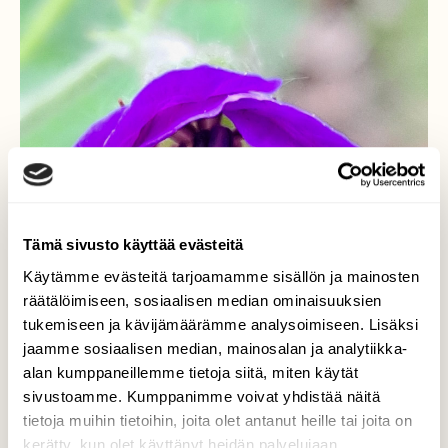
Tämä sivusto käyttää evästeitä
Käytämme evästeitä tarjoamamme sisällön ja mainosten
räätälöimiseen, sosiaalisen median ominaisuuksien
tukemiseen ja kävijämäärämme analysoimiseen. Lisäksi
jaamme sosiaalisen median, mainosalan ja analytiikka-
alan kumppaneillemme tietoja siitä, miten käytät
sivustoamme. Kumppanimme voivat yhdistää näitä
tietoja muihin tietoihin, joita olet antanut heille tai joita on
kerätty, kun olet käyttänyt heidän palvelujaan.