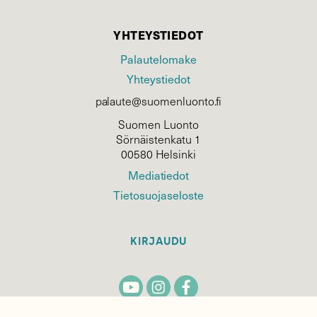
YHTEYSTIEDOT
Palautelomake
Yhteystiedot
palaute@suomenluonto.fi
Suomen Luonto
Sörnäistenkatu 1
00580 Helsinki
Mediatiedot
Tietosuojaseloste
KIRJAUDU