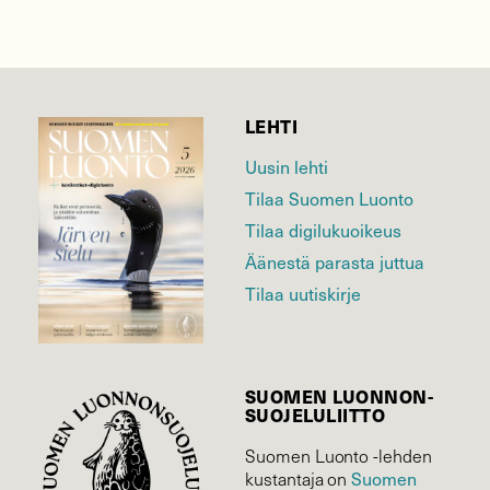
LEHTI
Uusin lehti
Tilaa Suomen Luonto
Tilaa digilukuoikeus
Äänestä parasta juttua
Tilaa uutiskirje
SUOMEN LUONNON­
SUOJELU­LIITTO
Suomen Luonto -lehden
kustantaja on
Suomen