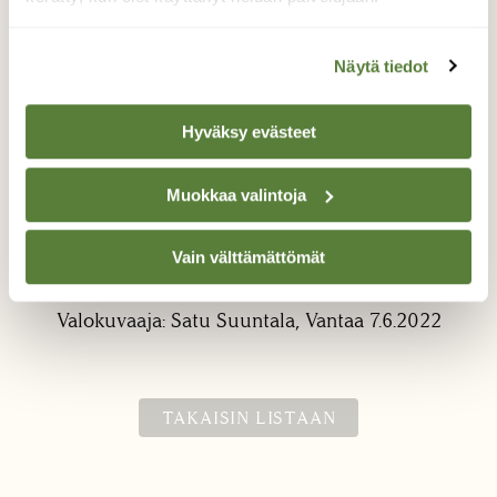
Näytä tiedot
Hyväksy evästeet
Metsäkurjenpolven
Muokkaa valintoja
kukkanuppu
Vain välttämättömät
Eri-ikäisiä kukintoja näkyvissä.
Valokuvaaja: Satu Suuntala, Vantaa 7.6.2022
TAKAISIN LISTAAN