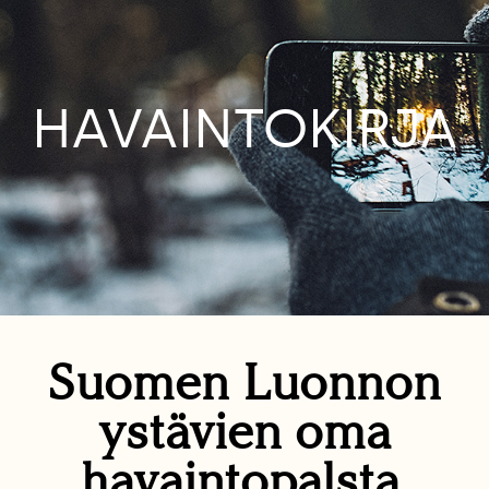
HAVAINTOKIRJA
Suomen Luonnon
ystävien oma
havaintopalsta.