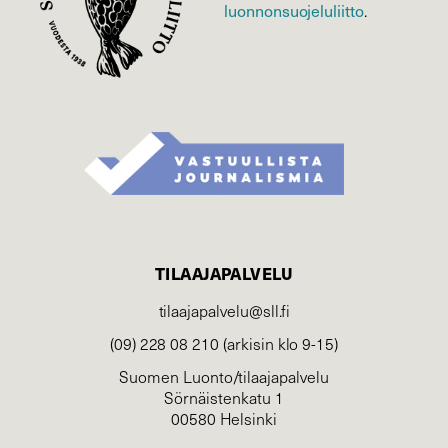
luonnonsuojelu­liitto
.
TILAAJAPALVELU
tilaajapalvelu@sll.fi
(09) 228 08 210 (arkisin klo 9-15)
Suomen Luonto/tilaajapalvelu
Sörnäistenkatu 1
00580 Helsinki