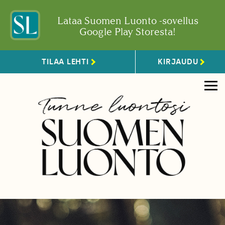
Lataa Suomen Luonto -sovellus
Google Play Storesta!
TILAA LEHTI
KIRJAUDU