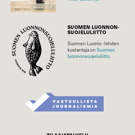
SUOMEN LUONNON­
SUOJELU­LIITTO
Suomen Luonto -lehden
Suomen
kustantaja on
luonnonsuojelu­liitto
.