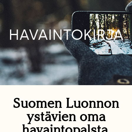
HAVAINTOKIRJA
Suomen Luonnon
ystävien oma
havaintopalsta.