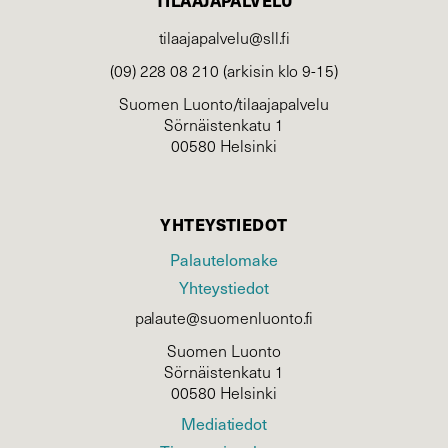
TILAAJAPALVELU
tilaajapalvelu@sll.fi
(09) 228 08 210 (arkisin klo 9-15)
Suomen Luonto/tilaajapalvelu
Sörnäistenkatu 1
00580 Helsinki
YHTEYSTIEDOT
Palautelomake
Yhteystiedot
palaute@suomenluonto.fi
Suomen Luonto
Sörnäistenkatu 1
00580 Helsinki
Mediatiedot