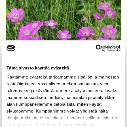
Tämä sivusto käyttää evästeitä
Käytämme evästeitä tarjoamamme sisällön ja mainosten
räätälöimiseen, sosiaalisen median ominaisuuksien
tukemiseen ja kävijämäärämme analysoimiseen. Lisäksi
jaamme sosiaalisen median, mainosalan ja analytiikka-
Metsäkurjenpolvi
alan kumppaneillemme tietoja siitä, miten käytät
sivustoamme. Kumppanimme voivat yhdistää näitä
Kesäkuun kukkaloistoa.
tietoja muihin tietoihin, joita olet antanut heille tai joita on
kerätty, kun olet käyttänyt heidän palvelujaan.
Valokuvaaja: Tarja Naukkarinen, Savitaipale