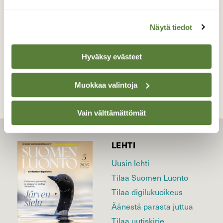
8.6.2026
Näytä tiedot
TAKAISIN LISTAAN
Hyväksy evästeet
Muokkaa valintoja
Vain välttämättömät
LEHTI
Uusin lehti
Tilaa Suomen Luonto
Tilaa digilukuoikeus
Äänestä parasta juttua
Tilaa uutiskirje