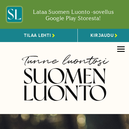
Lataa Suomen Luonto -sovellus
Google Play Storesta!
TILAA LEHTI
KIRJAUDU