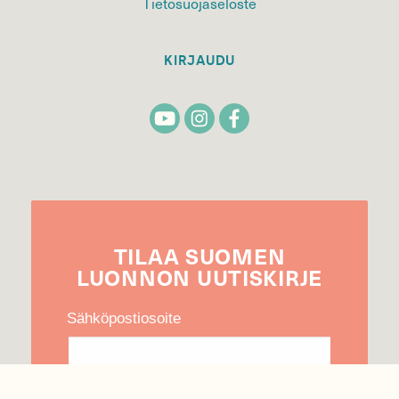
Tietosuojaseloste
KIRJAUDU
TILAA
SUOMEN
LUONNON
UUTIS­KIRJE
Sähköpostiosoite