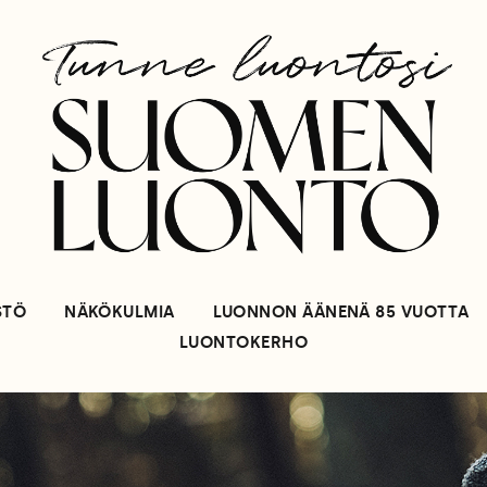
STÖ
NÄKÖKULMIA
LUONNON ÄÄNENÄ 85 VUOTTA
LUONTOKERHO