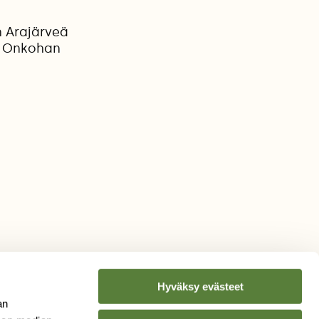
n Arajärveä
. Onkohan
Hyväksy evästeet
an