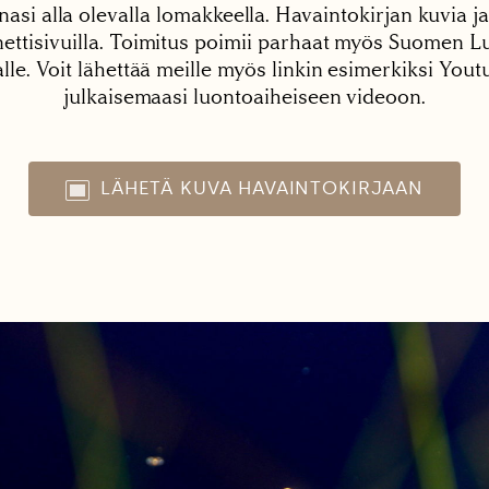
nasi alla olevalla lomakkeella. Havaintokirjan kuvia ja
tisivuilla. Toimitus poimii parhaat myös Suomen Lu
alle. Voit lähettää meille myös linkin esimerkiksi You
julkaisemaasi luontoaiheiseen videoon.
LÄHETÄ KUVA HAVAINTOKIRJAAN