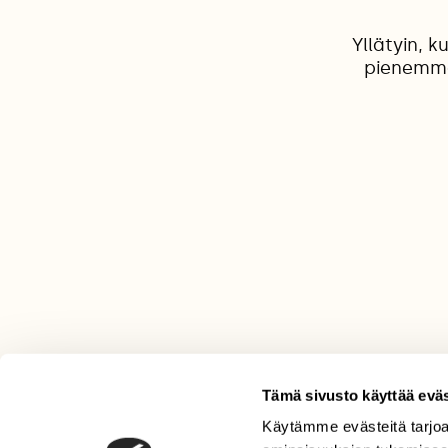
Yllätyin, 
pienemmä
Tämä sivusto käyttää eväs
Käytämme evästeitä tarjoa
LEHTI