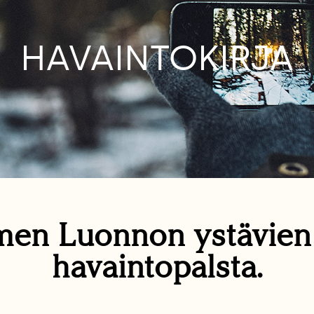
HAVAINTOKIRJA
en Luonnon ystävie
havaintopalsta.