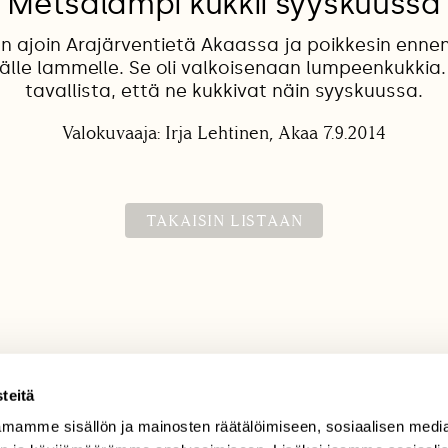
Metsälampi kukkii syyskuussa
kun ajoin Arajärventietä Akaassa ja poikkesin enne
lle lammelle. Se oli valkoisenaan lumpeenkukkia
tavallista, että ne kukkivat näin syyskuussa.
Valokuvaaja: Irja Lehtinen, Akaa 7.9.2014
TAKAISIN LISTAAN
teitä
mamme sisällön ja mainosten räätälöimiseen, sosiaalisen medi
TILAAJAPALVELU