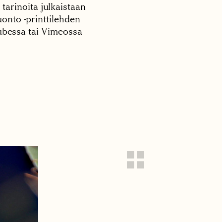
 tarinoita julkaistaan
onto -printtilehden
tubessa tai Vimeossa