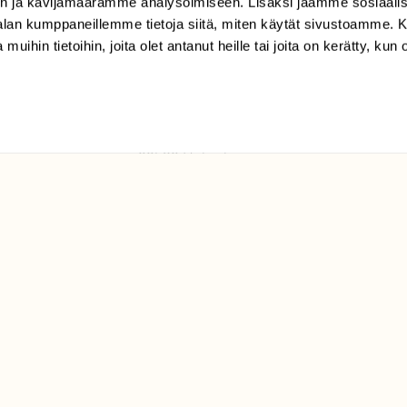
n ja kävijämäärämme analysoimiseen. Lisäksi jaamme sosiaali
tilaajapalvelu@sll.fi
-alan kumppaneillemme tietoja siitä, miten käytät sivustoamme
 muihin tietoihin, joita olet antanut heille tai joita on kerätty, kun 
(09) 228 08 210 (arkisin
klo 9-15)
Suomen
Luonto/tilaajapalvelu
Sörnäistenkatu 1
00580 Helsinki
ELU­
YHTEYSTIEDOT
ntaja on
Palautelomake
Yhteystiedot
palaute@suomenluonto.fi
Suomen Luonto
Sörnäistenkatu 1
00580 Helsinki
Mediatiedot