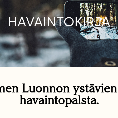
HAVAINTOKIRJA
en Luonnon ystävie
havaintopalsta.