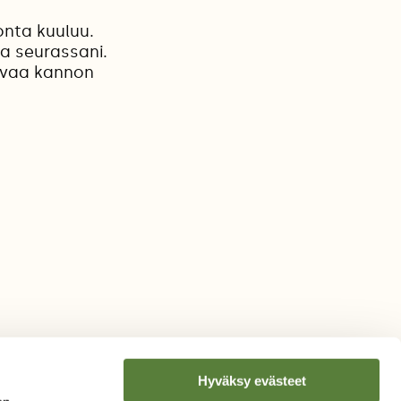
onta kuuluu.
ra seurassani.
asvaa kannon
Hyväksy evästeet