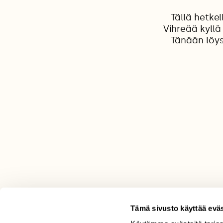
Tällä hetke
Vihreää kyllä
Tänään löys
Tämä sivusto käyttää eväs
LEHTI