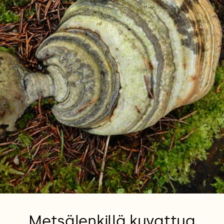
Metsälenkillä kuvattua