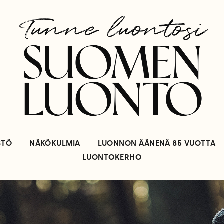
STÖ
NÄKÖKULMIA
LUONNON ÄÄNENÄ 85 VUOTTA
LUONTOKERHO