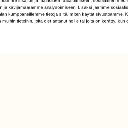
mamme sisällön ja mainosten räätälöimiseen, sosiaalisen medi
n ja kävijämäärämme analysoimiseen. Lisäksi jaamme sosiaali
tilaajapalvelu@sll.fi
-alan kumppaneillemme tietoja siitä, miten käytät sivustoamme
(09) 228 08 210 (arkisin
 muihin tietoihin, joita olet antanut heille tai joita on kerätty, kun 
klo 9-15)
Suomen
Luonto/tilaajapalvelu
Sörnäistenkatu 1
00580 Helsinki
ELU­
YHTEYSTIEDOT
ntaja on
Palautelomake
Yhteystiedot
palaute@suomenluonto.fi
Suomen Luonto
Sörnäistenkatu 1
00580 Helsinki