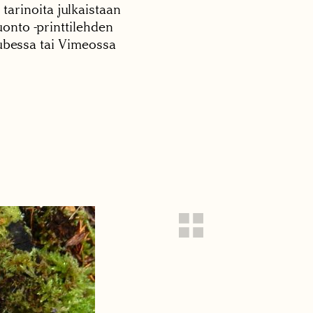
 tarinoita julkaistaan
onto -printtilehden
tubessa tai Vimeossa