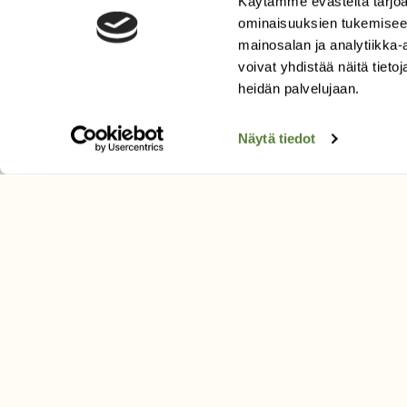
Käytämme evästeitä tarjoa
ominaisuuksien tukemisee
Uusin lehti
mainosalan ja analytiikka
Tilaa Suomen Luonto
voivat yhdistää näitä tietoja
Tilaa digilukuoikeus
heidän palvelujaan.
Äänestä parasta juttua
Tilaa uutiskirje
Näytä tiedot
SUOMEN LUONNON­SUOJ
LIITTO
Suomen Luonto -lehden kusta
Suomen luonnonsuojelu­liitto
.