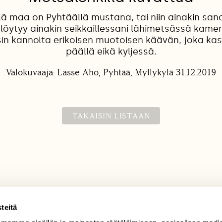
llä maa on Pyhtäällä mustana, tai niin ainakin san
 löytyy ainakin seikkaillessani lähimetsässä kame
in kannolta erikoisen muotoisen käävän, joka k
päällä eikä kyljessä.
Valokuvaaja: Lasse Aho, Pyhtää, Myllykylä 31.12.2019
TAKAISIN LISTAAN
teitä
TILAAJAPALVELU