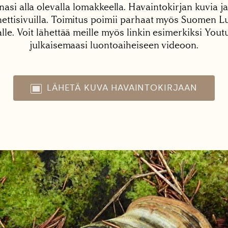
nasi alla olevalla lomakkeella. Havaintokirjan kuvia ja
tisivuilla. Toimitus poimii parhaat myös Suomen Lu
alle. Voit lähettää meille myös linkin esimerkiksi You
julkaisemaasi luontoaiheiseen videoon.
LÄHETÄ KUVA HAVAINTOKIRJAAN