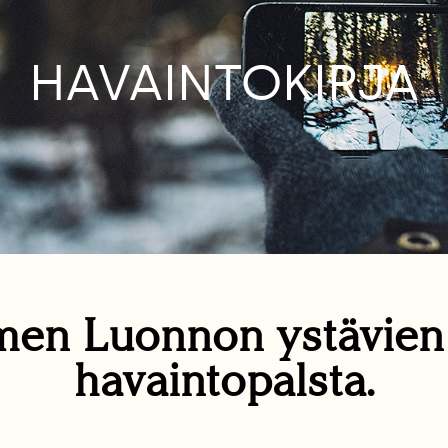
HAVAINTOKIRJA
en Luonnon ystävie
havaintopalsta.