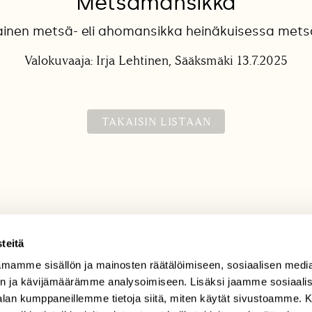
Metsämansikka
inen metsä- eli ahomansikka heinäkuisessa met
Valokuvaaja: Irja Lehtinen, Sääksmäki 13.7.2025
TAKAISIN LISTAAN
teitä
mamme sisällön ja mainosten räätälöimiseen, sosiaalisen medi
TILAAJAPALVELU
n ja kävijämäärämme analysoimiseen. Lisäksi jaamme sosiaali
tilaajapalvelu@sll.fi
-alan kumppaneillemme tietoja siitä, miten käytät sivustoamme