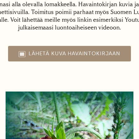
nasi alla olevalla lomakkeella. Havaintokirjan kuvia ja
tisivuilla. Toimitus poimii parhaat myös Suomen Lu
alle. Voit lähettää meille myös linkin esimerkiksi You
julkaisemaasi luontoaiheiseen videoon.
LÄHETÄ KUVA HAVAINTOKIRJAAN