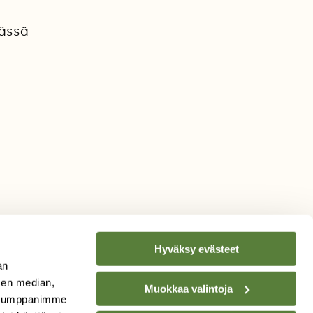
sässä
Hyväksy evästeet
an
sen median,
Muokkaa valintoja
. Kumppanimme
TILAA
SUOMEN