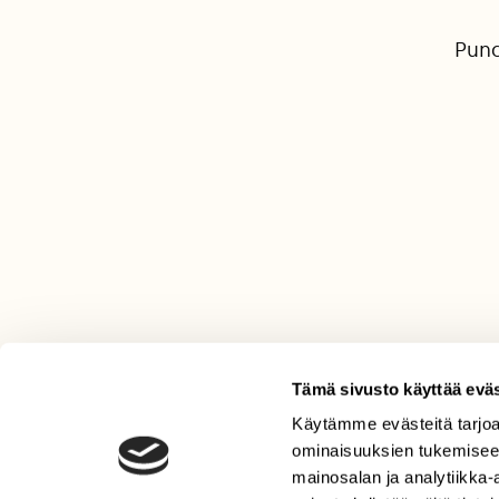
Puna
Tämä sivusto käyttää eväs
Käytämme evästeitä tarjoa
LEHTI
ominaisuuksien tukemisee
Uusin lehti
mainosalan ja analytiikka