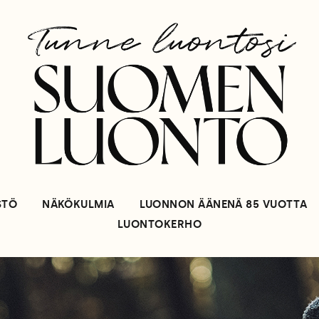
STÖ
NÄKÖKULMIA
LUONNON ÄÄNENÄ 85 VUOTTA
LUONTOKERHO