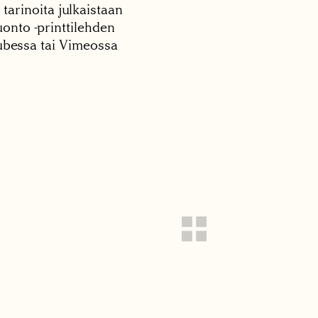
 tarinoita julkaistaan
onto -printtilehden
tubessa tai Vimeossa