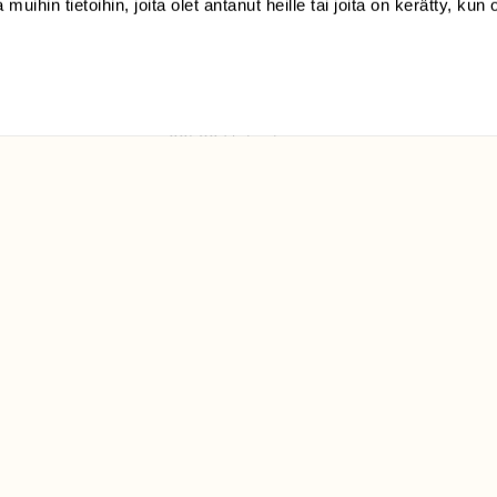
 muihin tietoihin, joita olet antanut heille tai joita on kerätty, kun 
(09) 228 08 210 (arkisin
klo 9-15)
Suomen
Luonto/tilaajapalvelu
Sörnäistenkatu 1
00580 Helsinki
ELU­
YHTEYSTIEDOT
ntaja on
Palautelomake
Yhteystiedot
palaute@suomenluonto.fi
Suomen Luonto
Sörnäistenkatu 1
00580 Helsinki
Mediatiedot
Tietosuojaseloste