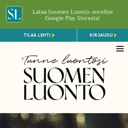
Lataa Suomen Luonto -sovellus
Google Play Storesta!
TILAA LEHTI
KIRJAUDU