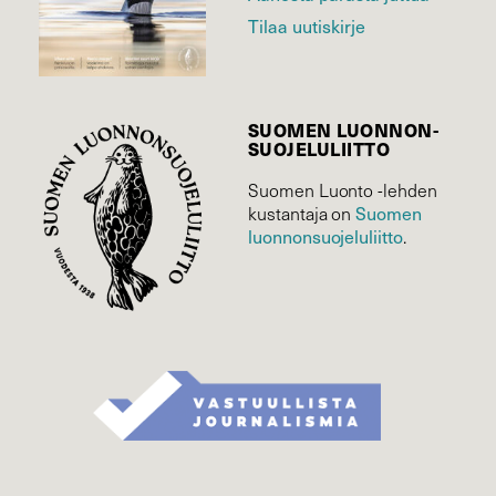
Tilaa uutiskirje
SUOMEN LUONNON­
SUOJELU­LIITTO
Suomen Luonto -lehden
kustantaja on
Suomen
luonnonsuojelu­liitto
.