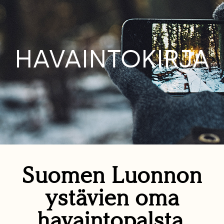
HAVAINTOKIRJA
Suomen Luonnon
ystävien oma
havaintopalsta.