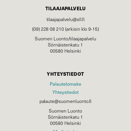
TILAAJAPALVELU
tilaajapalvelu@sll.fi
(09) 228 08 210 (arkisin klo 9-15)
Suomen Luonto/tilaajapalvelu
Sörnäistenkatu 1
00580 Helsinki
YHTEYSTIEDOT
Palautelomake
Yhteystiedot
palaute@suomenluonto.fi
Suomen Luonto
Sörnäistenkatu 1
00580 Helsinki