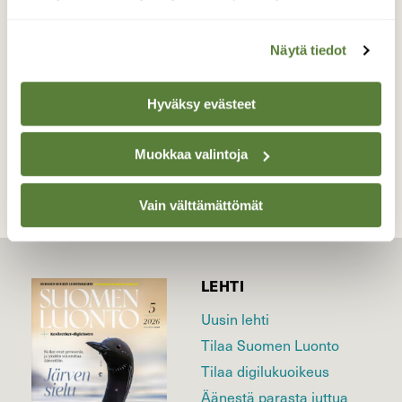
perhosella.
Valokuvaaja: Anja Mustamaa, Kouvola 6.6.2024
Näytä tiedot
Hyväksy evästeet
TAKAISIN LISTAAN
Muokkaa valintoja
Vain välttämättömät
LEHTI
Uusin lehti
Tilaa Suomen Luonto
Tilaa digilukuoikeus
Äänestä parasta juttua