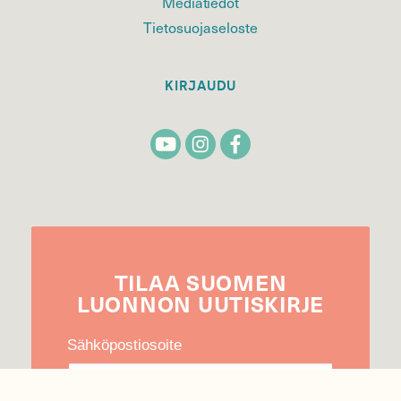
Mediatiedot
Tietosuojaseloste
KIRJAUDU
TILAA
SUOMEN
LUONNON
UUTIS­KIRJE
Sähköpostiosoite