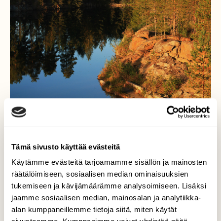
Tämä sivusto käyttää evästeitä
Käytämme evästeitä tarjoamamme sisällön ja mainosten
Metsän auringonlasku
räätälöimiseen, sosiaalisen median ominaisuuksien
tukemiseen ja kävijämäärämme analysoimiseen. Lisäksi
Ajattelin mennä katsomaan miltä vaihteeksi
jaamme sosiaalisen median, mainosalan ja analytiikka-
laskeva aurinko näyttäisi metsässä ja
alan kumppaneillemme tietoja siitä, miten käytät
entisen kivimurskaamon ympäristössä.