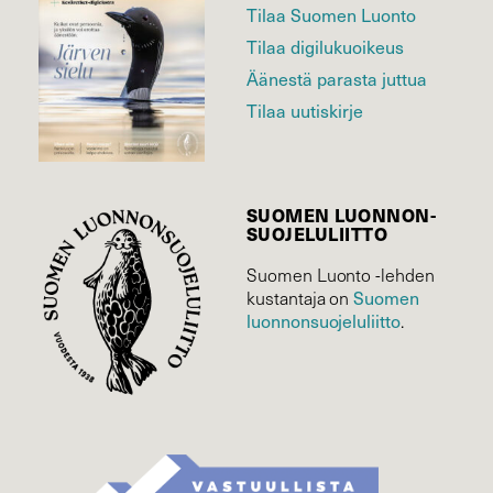
Tilaa Suomen Luonto
Tilaa digilukuoikeus
Äänestä parasta juttua
Tilaa uutiskirje
SUOMEN LUONNON­
SUOJELU­LIITTO
Suomen Luonto -lehden
Suomen
kustantaja on
luonnonsuojelu­liitto
.