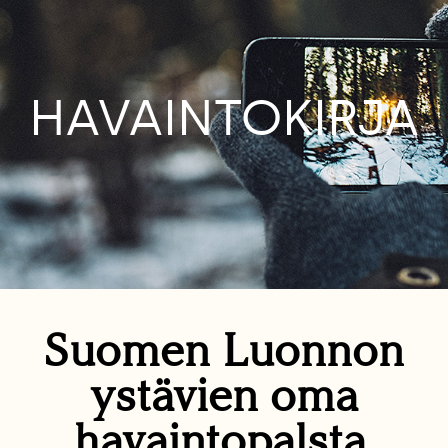
HAVAINTOKIRJA
Suomen Luonnon
ystävien oma
havaintopalsta.