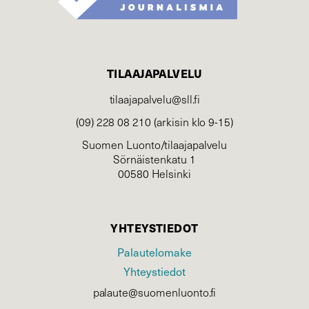
TILAAJAPALVELU
tilaajapalvelu@sll.fi
(09) 228 08 210 (arkisin klo 9-15)
Suomen Luonto/tilaajapalvelu
Sörnäistenkatu 1
00580 Helsinki
YHTEYSTIEDOT
Palautelomake
Yhteystiedot
palaute@suomenluonto.fi