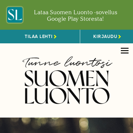
Lataa Suomen Luonto -sovellus
Google Play Storesta!
TILAA LEHTI
KIRJAUDU