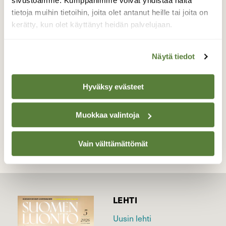
sivustoamme. Kumppanimme voivat yhdistää näitä
Suoraa aukkoa valolle ei metsässä ollut
tietoja muihin tietoihin, joita olet antanut heille tai joita on
mutta säteet siivilöityivät puiden välistä ihan
kerätty, kun olet käyttänyt heidän palvelujaan.
kuin metsä palaisi.
Valokuvaaja: Anneli Hernesaho, Kauahava
Näytä tiedot
Karjanlahti 15.9.2014
Hyväksy evästeet
TAKAISIN LISTAAN
Muokkaa valintoja
Vain välttämättömät
LEHTI
Uusin lehti