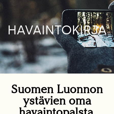
HAVAINTOKIRJA
Suomen Luonnon
ystävien oma
havaintopalsta.