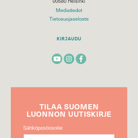
00580 Helsinki
Mediatiedot
Tietosuojaseloste
KIRJAUDU
TILAA
SUOMEN
LUONNON
UUTIS­KIRJE
Sähköpostiosoite