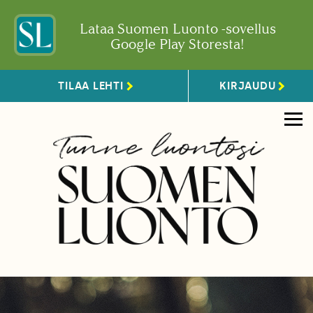
Lataa Suomen Luonto -sovellus
Google Play Storesta!
TILAA LEHTI
KIRJAUDU