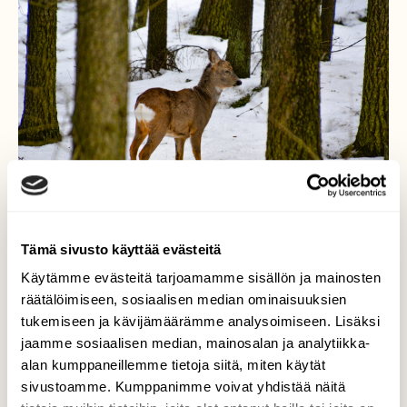
Tämä sivusto käyttää evästeitä
Käytämme evästeitä tarjoamamme sisällön ja mainosten
räätälöimiseen, sosiaalisen median ominaisuuksien
Metsän väkeä
tukemiseen ja kävijämäärämme analysoimiseen. Lisäksi
jaamme sosiaalisen median, mainosalan ja analytiikka-
Metsäkauriit taitaa hakeutua tähän aikaan
alan kumppaneillemme tietoja siitä, miten käytät
vuodesta kuusikon katveeseen ja
sivustoamme. Kumppanimme voivat yhdistää näitä
navetoiden nurkille, kun pelloilla on paljon