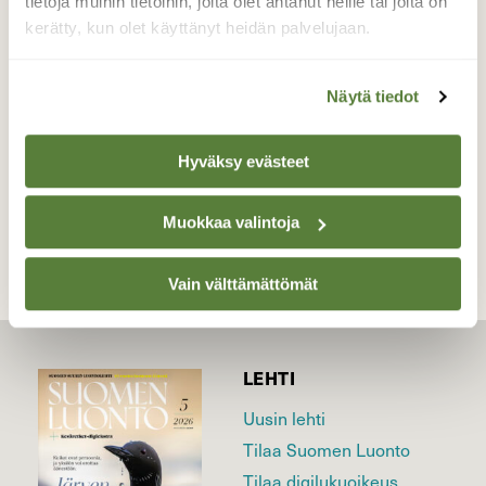
tietoja muihin tietoihin, joita olet antanut heille tai joita on
lunta.
kerätty, kun olet käyttänyt heidän palvelujaan.
Valokuvaaja: MAIJA SAVOLAINEN, NURMES
19.01.2017
Näytä tiedot
Hyväksy evästeet
TAKAISIN LISTAAN
Muokkaa valintoja
Vain välttämättömät
LEHTI
Uusin lehti
Tilaa Suomen Luonto
Tilaa digilukuoikeus