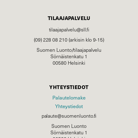
TILAAJAPALVELU
tilaajapalvelu@sll.fi
(09) 228 08 210 (arkisin klo 9-15)
Suomen Luonto/tilaajapalvelu
Sörnäistenkatu 1
00580 Helsinki
YHTEYSTIEDOT
Palautelomake
Yhteystiedot
palaute@suomenluonto.fi
Suomen Luonto
Sörnäistenkatu 1