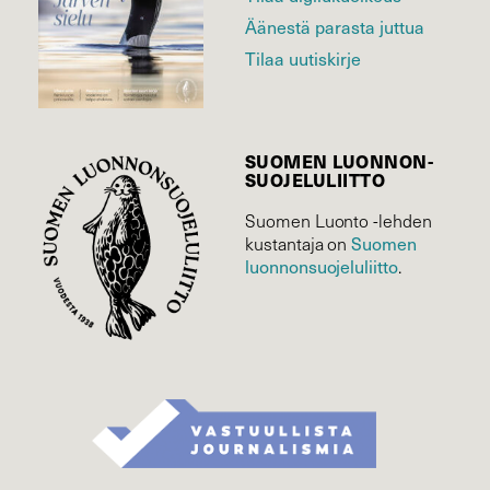
Äänestä parasta juttua
Tilaa uutiskirje
SUOMEN LUONNON­
SUOJELU­LIITTO
Suomen Luonto -lehden
kustantaja on
Suomen
luonnonsuojelu­liitto
.