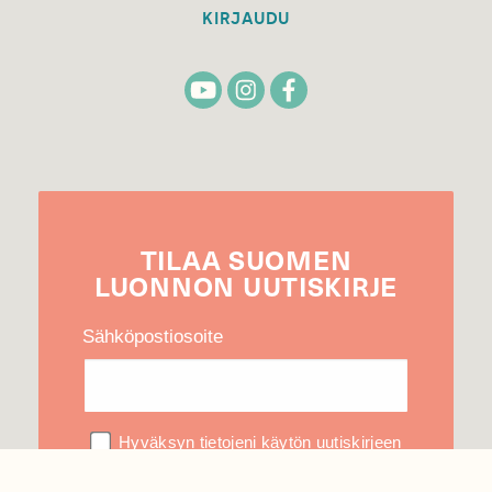
KIRJAUDU
TILAA
SUOMEN
LUONNON
UUTIS­KIRJE
Sähköpostiosoite
Hyväksyn tietojeni käytön uutiskirjeen
lähettämiseen