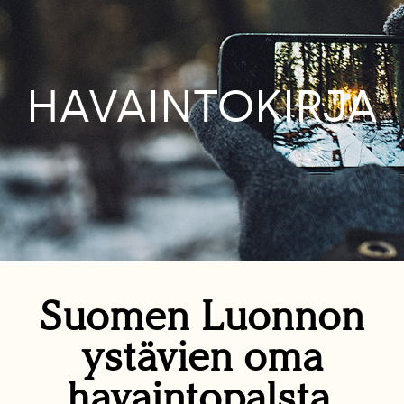
HAVAINTOKIRJA
Suomen Luonnon
ystävien oma
havaintopalsta.