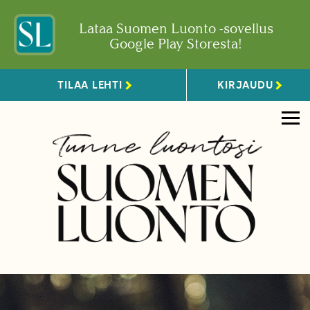
Lataa Suomen Luonto -sovellus
Google Play Storesta!
TILAA LEHTI
KIRJAUDU