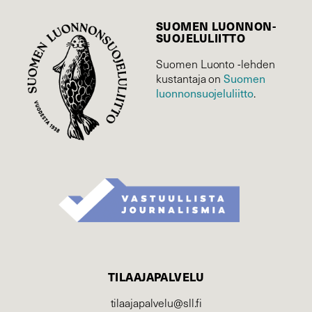
SUOMEN LUONNON­
SUOJELU­LIITTO
Suomen Luonto -lehden
kustantaja on
Suomen
luonnonsuojelu­liitto
.
TILAAJAPALVELU
tilaajapalvelu@sll.fi