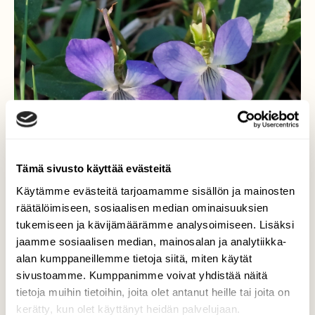
Tämä sivusto käyttää evästeitä
Käytämme evästeitä tarjoamamme sisällön ja mainosten
räätälöimiseen, sosiaalisen median ominaisuuksien
Metsäorvokki
tukemiseen ja kävijämäärämme analysoimiseen. Lisäksi
jaamme sosiaalisen median, mainosalan ja analytiikka-
Orvokit tienpientareella.
alan kumppaneillemme tietoja siitä, miten käytät
Valokuvaaja: Tarja Naukkarinen, Savitaipale
sivustoamme. Kumppanimme voivat yhdistää näitä
27.5.2025
tietoja muihin tietoihin, joita olet antanut heille tai joita on
kerätty, kun olet käyttänyt heidän palvelujaan.