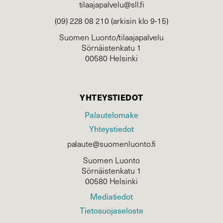
tilaajapalvelu@sll.fi
(09) 228 08 210 (arkisin klo 9-15)
Suomen Luonto/tilaajapalvelu
Sörnäistenkatu 1
00580 Helsinki
YHTEYSTIEDOT
Palautelomake
Yhteystiedot
palaute@suomenluonto.fi
Suomen Luonto
Sörnäistenkatu 1
00580 Helsinki
Mediatiedot
Tietosuojaseloste