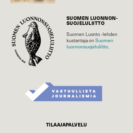
SUOMEN LUONNON­
SUOJELU­LIITTO
Suomen Luonto -lehden
Suomen
kustantaja on
luonnonsuojelu­liitto
.
TILAAJAPALVELU