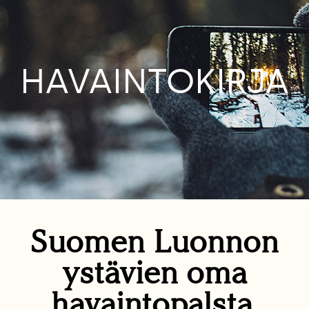
HAVAINTOKIRJA
Suomen Luonnon
ystävien oma
havaintopalsta.