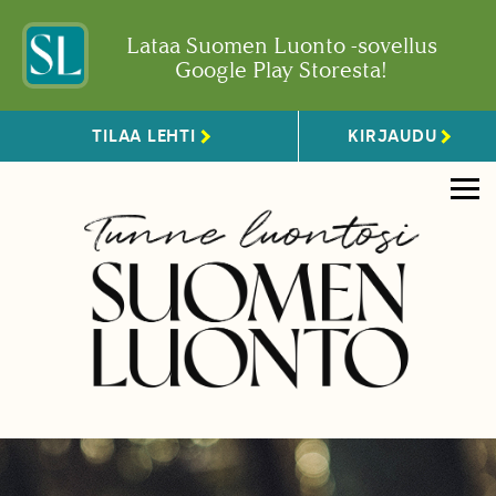
Lataa Suomen Luonto -sovellus
Google Play Storesta!
TILAA LEHTI
KIRJAUDU