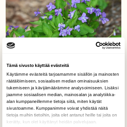
Tämä sivusto käyttää evästeitä
Käytämme evästeitä tarjoamamme sisällön ja mainosten
räätälöimiseen, sosiaalisen median ominaisuuksien
tukemiseen ja kävijämäärämme analysoimiseen. Lisäksi
jaamme sosiaalisen median, mainosalan ja analytiikka-
Metsäorvokki
alan kumppaneillemme tietoja siitä, miten käytät
sivustoamme. Kumppanimme voivat yhdistää näitä
Orvokit ovat vaan niin kauniita.
tietoja muihin tietoihin, joita olet antanut heille tai joita on
kerätty, kun olet käyttänyt heidän palvelujaan.
Valokuvaaja: Jaana Saarelainen, Koli 30.5.2026