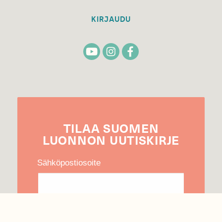
KIRJAUDU
TILAA
SUOMEN
LUONNON
UUTIS­KIRJE
Sähköpostiosoite
Hyväksyn tietojeni käytön uutiskirjeen
lähettämiseen