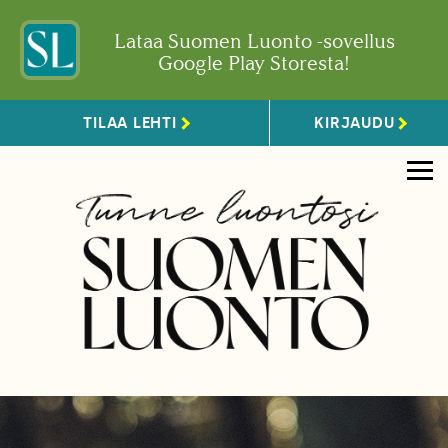
Lataa Suomen Luonto -sovellus
Google Play Storesta!
TILAA LEHTI
KIRJAUDU