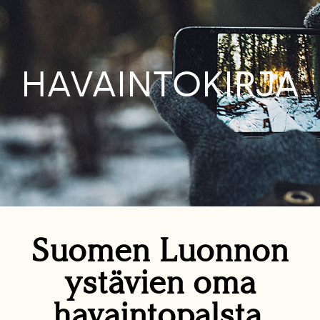
HAVAINTOKIRJA
Suomen Luonnon
ystävien oma
havaintopalsta.