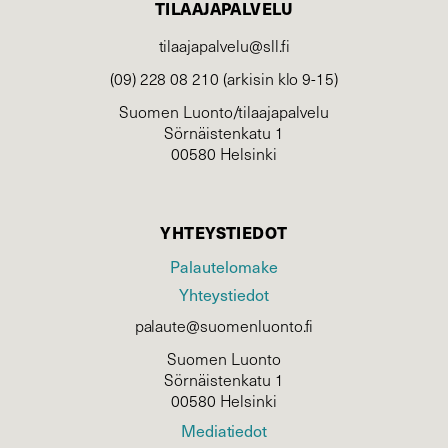
TILAAJAPALVELU
tilaajapalvelu@sll.fi
(09) 228 08 210 (arkisin klo 9-15)
Suomen Luonto/tilaajapalvelu
Sörnäistenkatu 1
00580 Helsinki
YHTEYSTIEDOT
Palautelomake
Yhteystiedot
palaute@suomenluonto.fi
Suomen Luonto
Sörnäistenkatu 1
00580 Helsinki
Mediatiedot