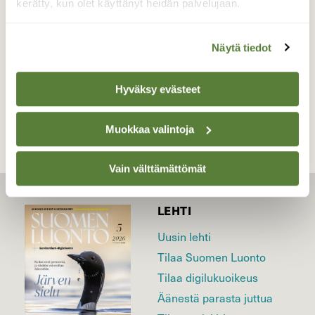
kerätty, kun olet käyttänyt heidän palvelujaan.
Valokuvaaja: Antti Kaskinen, Huittinen 28.6.2021
Näytä tiedot
TAKAISIN LISTAAN
Hyväksy evästeet
Muokkaa valintoja
Vain välttämättömät
LEHTI
Uusin lehti
Tilaa Suomen Luonto
Tilaa digilukuoikeus
Äänestä parasta juttua