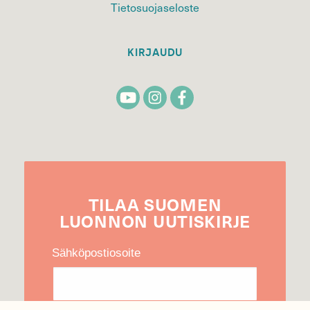
Tietosuojaseloste
KIRJAUDU
TILAA
SUOMEN
LUONNON
UUTIS­KIRJE
Sähköpostiosoite