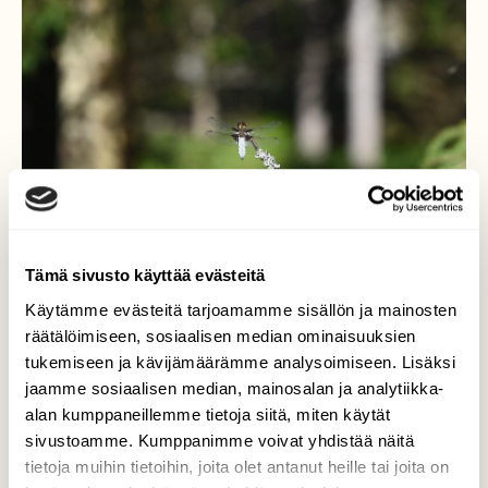
Tämä sivusto käyttää evästeitä
Käytämme evästeitä tarjoamamme sisällön ja mainosten
räätälöimiseen, sosiaalisen median ominaisuuksien
tukemiseen ja kävijämäärämme analysoimiseen. Lisäksi
Metsässä
jaamme sosiaalisen median, mainosalan ja analytiikka-
alan kumppaneillemme tietoja siitä, miten käytät
Litteähukankorento paistatteli päivää ja
sivustoamme. Kumppanimme voivat yhdistää näitä
hakeutui valoon kuusivaltaisessa
metsikössä.
tietoja muihin tietoihin, joita olet antanut heille tai joita on