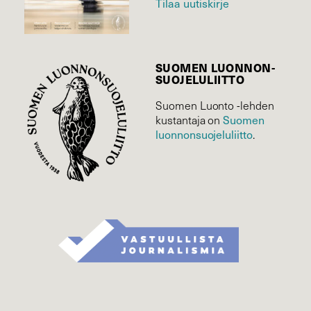
Tilaa uutiskirje
SUOMEN LUONNON­
SUOJELU­LIITTO
Suomen Luonto -lehden
kustantaja on
Suomen
luonnonsuojelu­liitto
.