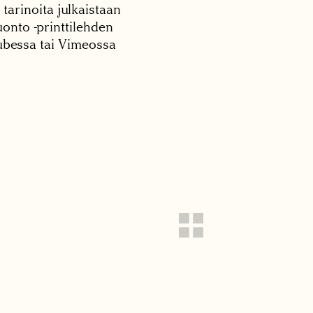
 tarinoita julkaistaan
onto -printtilehden
tubessa tai Vimeossa