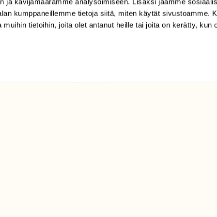
n ja kävijämäärämme analysoimiseen. Lisäksi jaamme sosiaali
tilaajapalvelu@sll.fi
-alan kumppaneillemme tietoja siitä, miten käytät sivustoamme
 muihin tietoihin, joita olet antanut heille tai joita on kerätty, kun 
(09) 228 08 210 (arkisin
klo 9-15)
Suomen
Luonto/tilaajapalvelu
Sörnäistenkatu 1
00580 Helsinki
ELU­
YHTEYSTIEDOT
ntaja on
Palautelomake
Yhteystiedot
palaute@suomenluonto.fi
Suomen Luonto
Sörnäistenkatu 1
00580 Helsinki
Mediatiedot