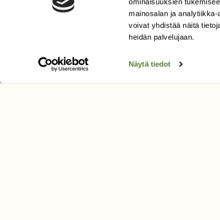
ominaisuuksien tukemisee
Uusin lehti
mainosalan ja analytiikka
Tilaa Suomen Luonto
voivat yhdistää näitä tietoja
Tilaa digilukuoikeus
heidän palvelujaan.
Äänestä parasta juttua
Näytä tiedot
Tilaa uutiskirje
SUOMEN LUONNON­SUOJ
LIITTO
Suomen Luonto -lehden kusta
Suomen luonnonsuojelu­liitto
.