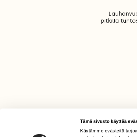
Lauhanvuo
pitkillä tunt
Tämä sivusto käyttää eväs
Käytämme evästeitä tarjoa
LEHTI