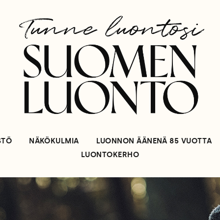
STÖ
NÄKÖKULMIA
LUONNON ÄÄNENÄ 85 VUOTTA
LUONTOKERHO