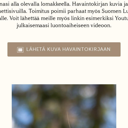
nasi alla olevalla lomakkeella. Havaintokirjan kuvia ja
tisivuilla. Toimitus poimii parhaat myös Suomen Lu
alle. Voit lähettää meille myös linkin esimerkiksi You
julkaisemaasi luontoaiheiseen videoon.
LÄHETÄ KUVA HAVAINTOKIRJAAN