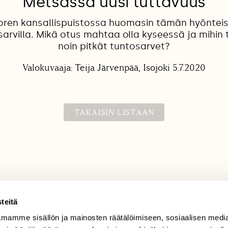
Metsässä uusi tuttavuus
ren kansallispuistossa huomasin tämän hyönteise
osarvilla. Mikä otus mahtaa olla kyseessä ja mihin
noin pitkät tuntosarvet?
Valokuvaaja: Teija Järvenpää, Isojoki 5.7.2020
TAKAISIN LISTAAN
teitä
mamme sisällön ja mainosten räätälöimiseen, sosiaalisen medi
TILAAJAPALVELU