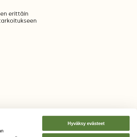
n erittäin
 tarkoitukseen
Hyväksy evästeet
an