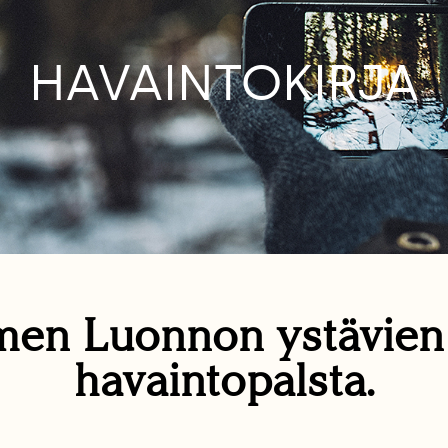
HAVAINTOKIRJA
en Luonnon ystävie
havaintopalsta.