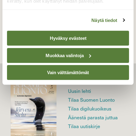
kerätty, kun olet käyttänyt heidän palvelujaan.
Näytä tiedot
TAKAISIN LISTAAN
Hyväksy evästeet
Muokkaa valintoja
Vain välttämättömät
LEHTI
Uusin lehti
Tilaa Suomen Luonto
Tilaa digilukuoikeus
Äänestä parasta juttua
Tilaa uutiskirje