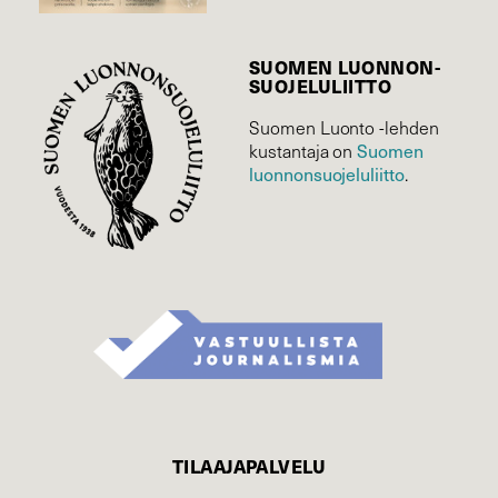
SUOMEN LUONNON­
SUOJELU­LIITTO
Suomen Luonto -lehden
kustantaja on
Suomen
luonnonsuojelu­liitto
.
TILAAJAPALVELU