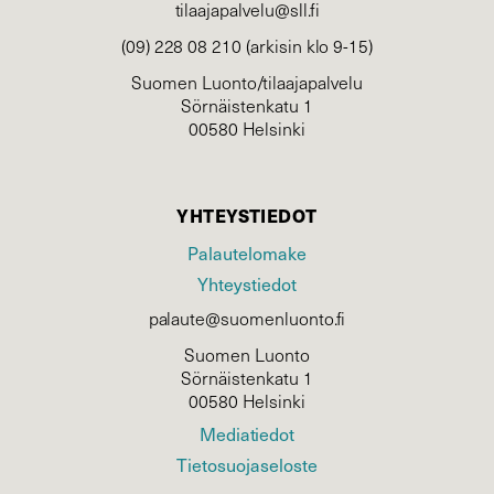
tilaajapalvelu@sll.fi
(09) 228 08 210 (arkisin klo 9-15)
Suomen Luonto/tilaajapalvelu
Sörnäistenkatu 1
00580 Helsinki
YHTEYSTIEDOT
Palautelomake
Yhteystiedot
palaute@suomenluonto.fi
Suomen Luonto
Sörnäistenkatu 1
00580 Helsinki
Mediatiedot
Tietosuojaseloste