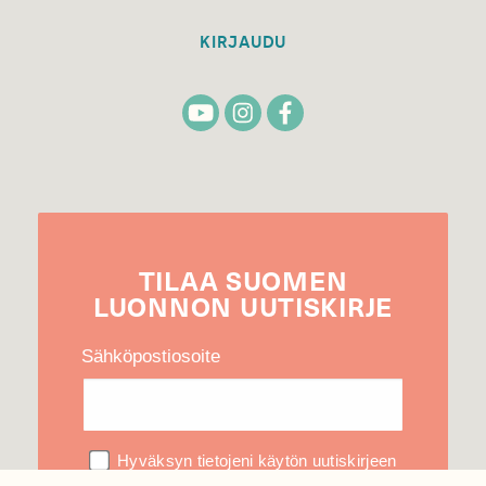
KIRJAUDU
TILAA
SUOMEN
LUONNON
UUTIS­KIRJE
Sähköpostiosoite
Hyväksyn tietojeni käytön uutiskirjeen
lähettämiseen