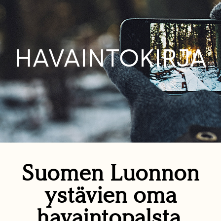
HAVAINTOKIRJA
Suomen Luonnon
ystävien oma
havaintopalsta.