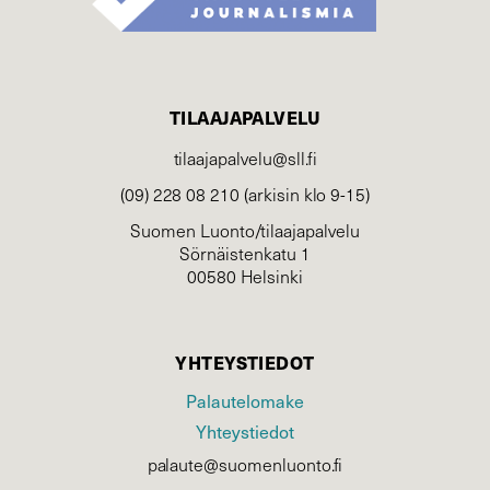
TILAAJAPALVELU
tilaajapalvelu@sll.fi
(09) 228 08 210 (arkisin klo 9-15)
Suomen Luonto/tilaajapalvelu
Sörnäistenkatu 1
00580 Helsinki
YHTEYSTIEDOT
Palautelomake
Yhteystiedot
palaute@suomenluonto.fi