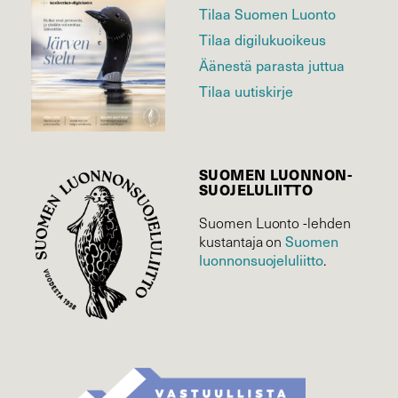
Tilaa Suomen Luonto
Tilaa digilukuoikeus
Äänestä parasta juttua
Tilaa uutiskirje
SUOMEN LUONNON­
SUOJELU­LIITTO
Suomen Luonto -lehden
Suomen
kustantaja on
luonnonsuojelu­liitto
.