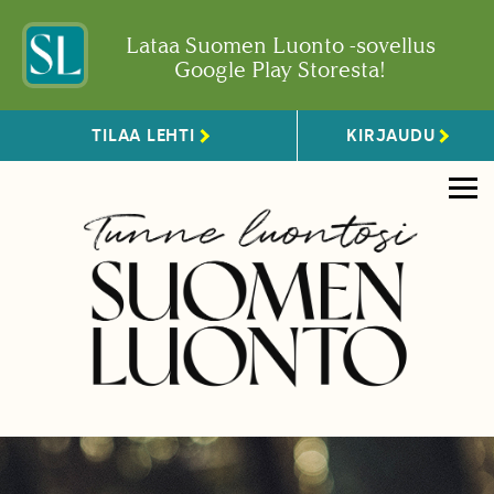
Lataa Suomen Luonto -sovellus
Google Play Storesta!
TILAA LEHTI
KIRJAUDU