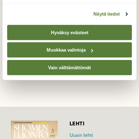
Metsätähtien aikaa
Näytä tiedot
Metsätähtiä kuvattu Kittilässä 16.6.2021
Hyväksy evästeet
Valokuvaaja: Irja Lehtinen, KITTILÄ 16.6.2021
Muokkaa valintoja
TAKAISIN LISTAAN
Vain välttämättömät
LEHTI
Uusin lehti