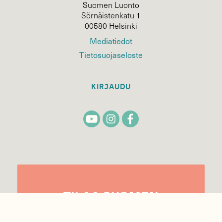
Suomen Luonto
Sörnäistenkatu 1
00580 Helsinki
Mediatiedot
Tietosuojaseloste
KIRJAUDU
TILAA
SUOMEN
LUONNON
UUTIS­KIRJE