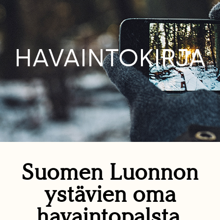
HAVAINTOKIRJA
Suomen Luonnon
ystävien oma
havaintopalsta.