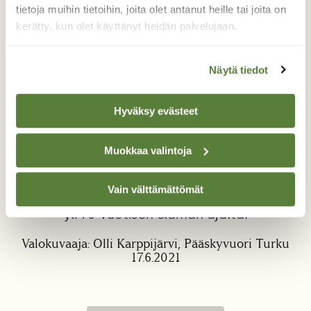
tietoja muihin tietoihin, joita olet antanut heille tai joita on
kerätty, kun olet käyttänyt heidän palvelujaan.
Näytä tiedot
Hyväksy evästeet
Mikä se siinä?
Tämä sieni "korva" tulee kulkijan näkyviin jo
Muokkaa valintoja
kaukaa. Kävelytien vierustassa on kelottunut
mänty, jonka kyljessä on sen paikka kasvaa.
Vain välttämättömät
Yleisyydestä en tiedä, minulle kuitenkin uusi
yli 70-vuotisen elämän ajalta.
Valokuvaaja: Olli Karppijärvi, Pääskyvuori Turku
17.6.2021