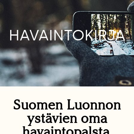
HAVAINTOKIRJA
Suomen Luonnon
ystävien oma
havaintopalsta.