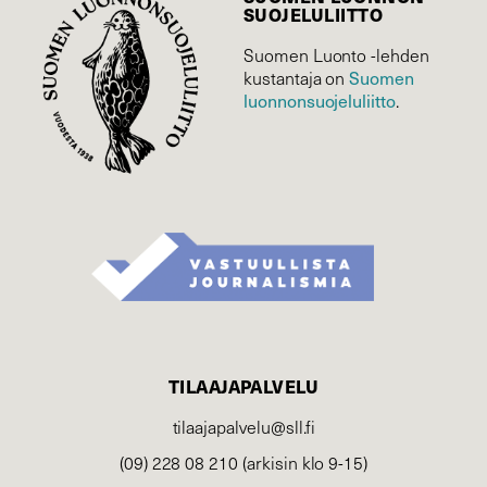
SUOJELU­LIITTO
Suomen Luonto -lehden
Suomen
kustantaja on
luonnonsuojelu­liitto
.
TILAAJAPALVELU
tilaajapalvelu@sll.fi
(09) 228 08 210 (arkisin klo 9-15)