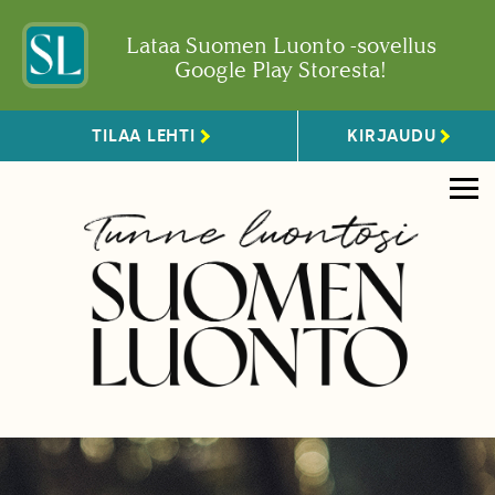
Lataa Suomen Luonto -sovellus
Google Play Storesta!
TILAA LEHTI
KIRJAUDU