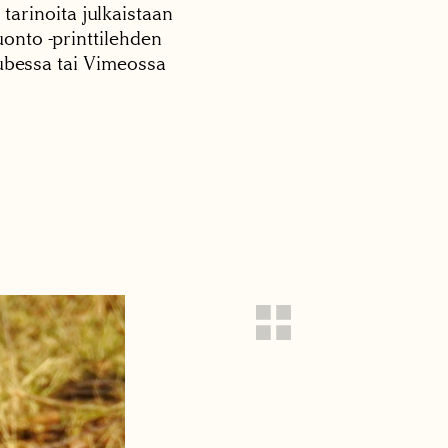
 tarinoita julkaistaan
onto -printtilehden
tubessa tai Vimeossa