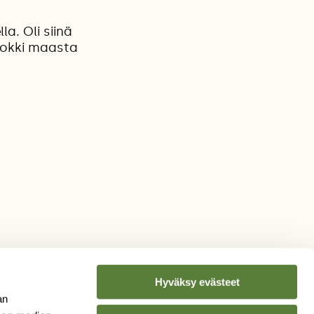
a. Oli siinä
 nokki maasta
Hyväksy evästeet
an