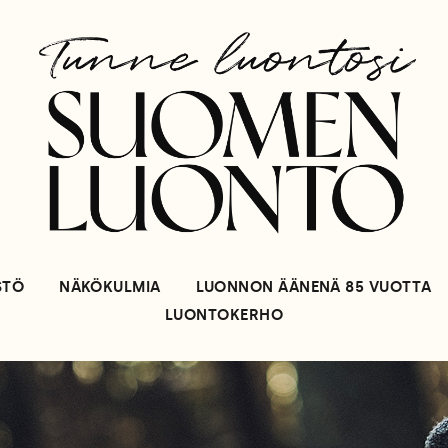
STÖ
NÄKÖKULMIA
LUONNON ÄÄNENÄ 85 VUOTTA
LUONTOKERHO