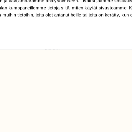
n ja kävijämäärämme analysoimiseen. Lisäksi jaamme sosiaali
tilaajapalvelu@sll.fi
-alan kumppaneillemme tietoja siitä, miten käytät sivustoamme
 muihin tietoihin, joita olet antanut heille tai joita on kerätty, kun 
(09) 228 08 210 (arkisin
klo 9-15)
Suomen
Luonto/tilaajapalvelu
Sörnäistenkatu 1
00580 Helsinki
ELU­
YHTEYSTIEDOT
ntaja on
Palautelomake
Yhteystiedot
palaute@suomenluonto.fi
Suomen Luonto
Sörnäistenkatu 1
00580 Helsinki
Mediatiedot