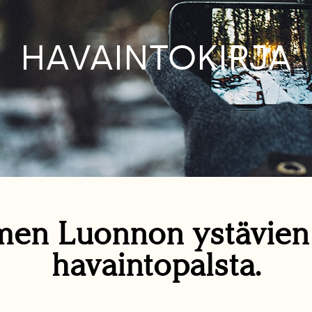
HAVAINTOKIRJA
en Luonnon ystävie
havaintopalsta.