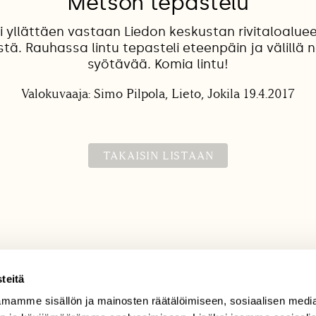
Metson tepastelu
i yllättäen vastaan Liedon keskustan rivitaloalueell
tä. Rauhassa lintu tepasteli eteenpäin ja välillä
syötävää. Komia lintu!
Valokuvaaja: Simo Pilpola, Lieto, Jokila 19.4.2017
TAKAISIN LISTAAN
teitä
mamme sisällön ja mainosten räätälöimiseen, sosiaalisen medi
TILAAJAPALVELU