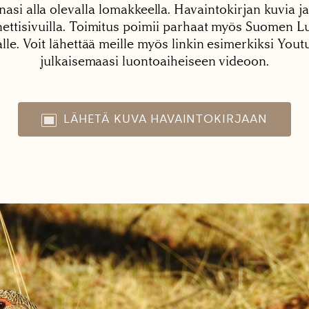
nasi alla olevalla lomakkeella. Havaintokirjan kuvia ja
tisivuilla. Toimitus poimii parhaat myös Suomen Lu
alle. Voit lähettää meille myös linkin esimerkiksi You
julkaisemaasi luontoaiheiseen videoon.
LÄHETÄ KUVA HAVAINTOKIRJAAN