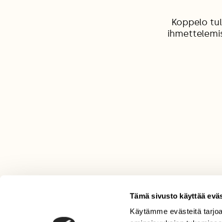
Koppelo tul
ihmettelemis
Tämä sivusto käyttää eväs
Käytämme evästeitä tarjoa
LEHTI