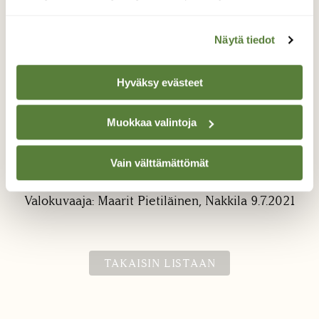
Näytä tiedot
Hyväksy evästeet
Mettä kukasta.
Muokkaa valintoja
Kuvaa kotipihan pölyttäjistä. Kukkakärpänen
Vain välttämättömät
vai mikä on tämä "ötökkä"?
Valokuvaaja: Maarit Pietiläinen, Nakkila 9.7.2021
TAKAISIN LISTAAN