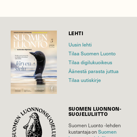
LEHTI
Uusin lehti
Tilaa Suomen Luonto
Tilaa digilukuoikeus
Äänestä parasta juttua
Tilaa uutiskirje
SUOMEN LUONNON­
SUOJELU­LIITTO
Suomen Luonto -lehden
kustantaja on
Suomen