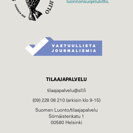
luonnonsuojelu­liitto
.
TILAAJAPALVELU
tilaajapalvelu@sll.fi
(09) 228 08 210 (arkisin klo 9-15)
Suomen Luonto/tilaajapalvelu
Sörnäistenkatu 1
00580 Helsinki