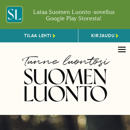
Lataa Suomen Luonto -sovellus
Google Play Storesta!
TILAA LEHTI
KIRJAUDU