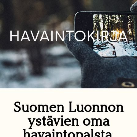
HAVAINTOKIRJA
Suomen Luonnon
ystävien oma
havaintopalsta.