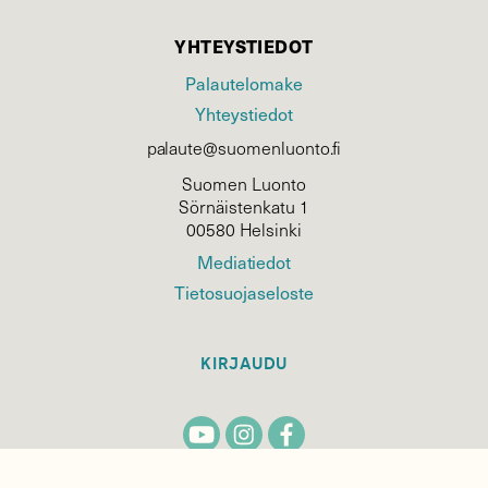
YHTEYSTIEDOT
Palautelomake
Yhteystiedot
palaute@suomenluonto.fi
Suomen Luonto
Sörnäistenkatu 1
00580 Helsinki
Mediatiedot
Tietosuojaseloste
KIRJAUDU