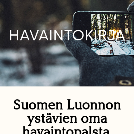
HAVAINTOKIRJA
Suomen Luonnon
ystävien oma
havaintopalsta.