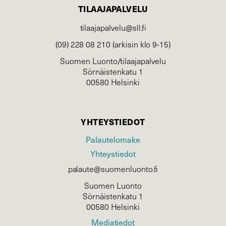
TILAAJAPALVELU
tilaajapalvelu@sll.fi
(09) 228 08 210 (arkisin klo 9-15)
Suomen Luonto/tilaajapalvelu
Sörnäistenkatu 1
00580 Helsinki
YHTEYSTIEDOT
Palautelomake
Yhteystiedot
palaute@suomenluonto.fi
Suomen Luonto
Sörnäistenkatu 1
00580 Helsinki
Mediatiedot