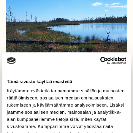
Tämä sivusto käyttää evästeitä
Mielenrauhaa!!
Käytämme evästeitä tarjoamamme sisällön ja mainosten
räätälöimiseen, sosiaalisen median ominaisuuksien
...kylläpä oli paahtava helle Patvinsuolla .
tukemiseen ja kävijämäärämme analysoimiseen. Lisäksi
Lisäksi hillojen verukkeena pyörivät äkäiset
jaamme sosiaalisen median, mainosalan ja analytiikka-
paarmat...mutta kaikesta huolimatta luonto-
alan kumppaneillemme tietoja siitä, miten käytät
äiti tarjosi kerääjälle mielenrauhaa...
sivustoamme. Kumppanimme voivat yhdistää näitä