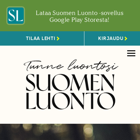
Lataa Suomen Luonto -sovellus
Google Play Storesta!
TILAA LEHTI
KIRJAUDU