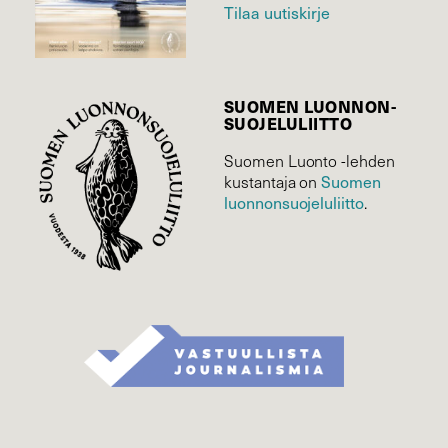
Tilaa uutiskirje
SUOMEN LUONNON­
SUOJELU­LIITTO
Suomen Luonto -lehden
Suomen
kustantaja on
luonnonsuojelu­liitto
.