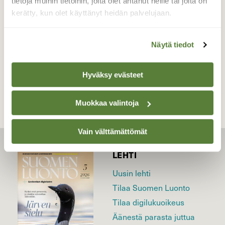
tietoja muihin tietoihin, joita olet antanut heille tai joita on
Valokuvaaja: Ahti Keränen, Lieksa,Patvinsuo
kerätty, kun olet käyttänyt heidän palvelujaan.
12.07.2018
Näytä tiedot
TAKAISIN LISTAAN
Hyväksy evästeet
Muokkaa valintoja
Vain välttämättömät
LEHTI
Uusin lehti
Tilaa Suomen Luonto
Tilaa digilukuoikeus
Äänestä parasta juttua