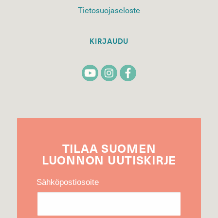
Tietosuojaseloste
KIRJAUDU
TILAA
SUOMEN
LUONNON
UUTIS­KIRJE
Sähköpostiosoite