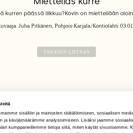
Mietteliäs kurre
ä kurren päässä liikkuu?Kovin on mietteliään oloi
uvaaja: Juha Pitkänen, Pohjois-Karjala/Kontiolahti 03.0
TAKAISIN LISTAAN
teitä
mamme sisällön ja mainosten räätälöimiseen, sosiaalisen medi
TILAAJAPALVELU
n ja kävijämäärämme analysoimiseen. Lisäksi jaamme sosiaali
tilaajapalvelu@sll.fi
-alan kumppaneillemme tietoja siitä, miten käytät sivustoamme