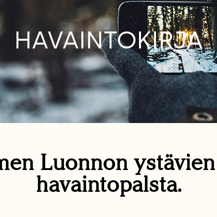
HAVAINTOKIRJA
en Luonnon ystävie
havaintopalsta.