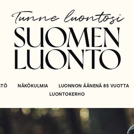
STÖ
NÄKÖKULMIA
LUONNON ÄÄNENÄ 85 VUOTTA
LUONTOKERHO