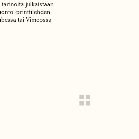
 tarinoita julkaistaan
onto -printtilehden
tubessa tai Vimeossa