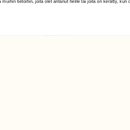
 muihin tietoihin, joita olet antanut heille tai joita on kerätty, kun 
(09) 228 08 210 (arkisin
klo 9-15)
Suomen
Luonto/tilaajapalvelu
Sörnäistenkatu 1
00580 Helsinki
ELU­
YHTEYSTIEDOT
ntaja on
Palautelomake
Yhteystiedot
palaute@suomenluonto.fi
Suomen Luonto
Sörnäistenkatu 1
00580 Helsinki
Mediatiedot
Tietosuojaseloste