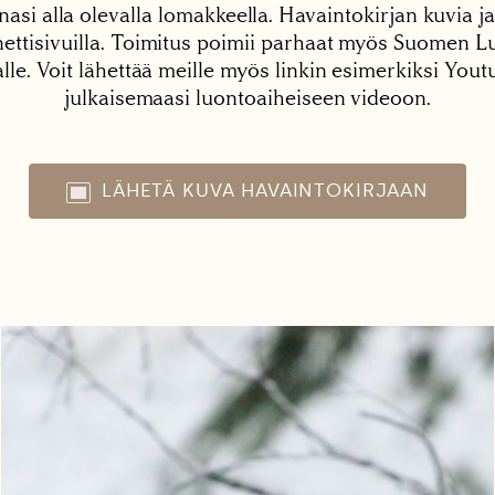
nasi alla olevalla lomakkeella. Havaintokirjan kuvia ja
tisivuilla. Toimitus poimii parhaat myös Suomen Lu
alle. Voit lähettää meille myös linkin esimerkiksi You
julkaisemaasi luontoaiheiseen videoon.
LÄHETÄ KUVA HAVAINTOKIRJAAN