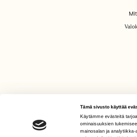
Mit
Valok
Tämä sivusto käyttää eväs
Käytämme evästeitä tarjoa
LEHTI
ominaisuuksien tukemisee
Uusin lehti
mainosalan ja analytiikka