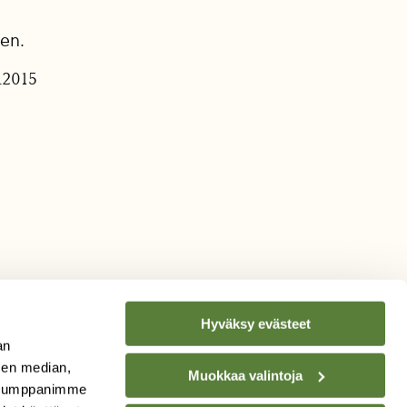
nen.
1.2015
Hyväksy evästeet
an
sen median,
Muokkaa valintoja
. Kumppanimme
TILAA
SUOMEN