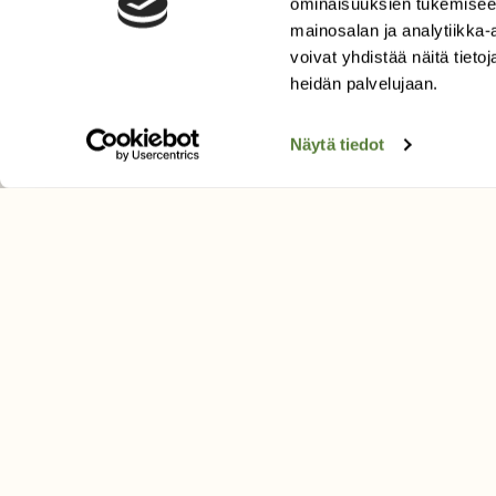
ominaisuuksien tukemisee
Uusin lehti
mainosalan ja analytiikka
Tilaa Suomen Luonto
voivat yhdistää näitä tietoja
heidän palvelujaan.
Tilaa digilukuoikeus
Äänestä parasta juttua
Näytä tiedot
Tilaa uutiskirje
SUOMEN LUONNON­SUOJ
LIITTO
Suomen Luonto -lehden kusta
Suomen luonnonsuojelu­liitto
.