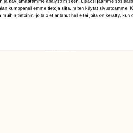
n ja kävijämäärämme analysoimiseen. Lisäksi jaamme sosiaali
tilaajapalvelu@sll.fi
-alan kumppaneillemme tietoja siitä, miten käytät sivustoamme
 muihin tietoihin, joita olet antanut heille tai joita on kerätty, kun 
(09) 228 08 210 (arkisin
klo 9-15)
Suomen
Luonto/tilaajapalvelu
Sörnäistenkatu 1
00580 Helsinki
ELU­
YHTEYSTIEDOT
ntaja on
Palautelomake
Yhteystiedot
palaute@suomenluonto.fi
Suomen Luonto
Sörnäistenkatu 1
00580 Helsinki
Mediatiedot