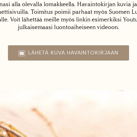
nasi alla olevalla lomakkeella. Havaintokirjan kuvia ja
tisivuilla. Toimitus poimii parhaat myös Suomen Lu
alle. Voit lähettää meille myös linkin esimerkiksi You
julkaisemaasi luontoaiheiseen videoon.
LÄHETÄ KUVA HAVAINTOKIRJAAN