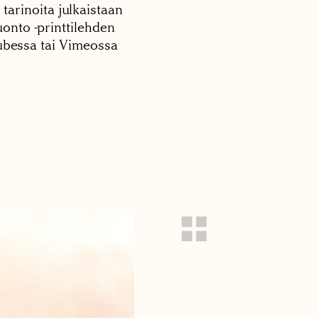
 tarinoita julkaistaan
onto -printtilehden
tubessa tai Vimeossa