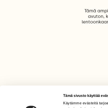
Tämä ampia
avuton, k
lentoonkaan,
Tämä sivusto käyttää eväs
Käytämme evästeitä tarjoa
LEHTI