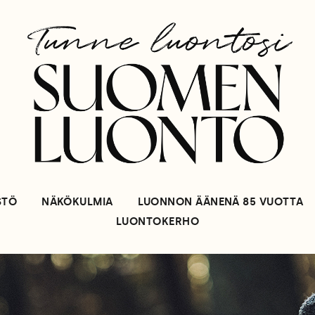
STÖ
NÄKÖKULMIA
LUONNON ÄÄNENÄ 85 VUOTTA
LUONTOKERHO