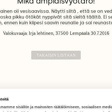
Mikä ampiaisvyötärö!
inen oli vesisaavissa. Näytti siltä , että se on ve
oska pikku ötökät nyppivät sitä sieltä täältä. Ei 
 ennen kuin kiipesi saavin reunalle ja sai reunast
Valokuvaaja: Irja lehtinen, 37500 Lempäälä 30.7.2016
TAKAISIN LISTAAN
teitä
mamme sisällön ja mainosten räätälöimiseen, sosiaalisen medi
TILAAJAPALVELU