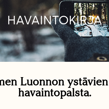
HAVAINTOKIRJA
en Luonnon ystävie
havaintopalsta.