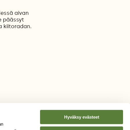
dessä aivan
se päässyt
a kiitoradan.
Hyväksy evästeet
an