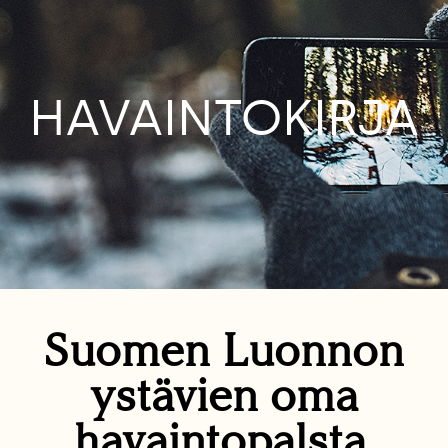
HAVAINTOKIRJA
Suomen Luonnon
ystävien oma
havaintopalsta.