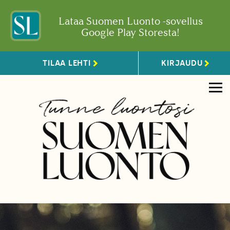
Lataa Suomen Luonto -sovellus
Google Play Storesta!
TILAA LEHTI
KIRJAUDU