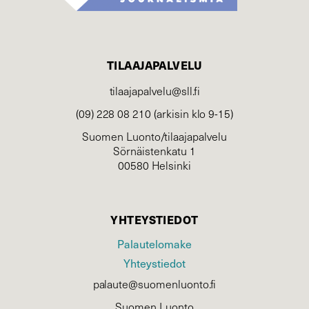
TILAAJAPALVELU
tilaajapalvelu@sll.fi
(09) 228 08 210 (arkisin klo 9-15)
Suomen Luonto/tilaajapalvelu
Sörnäistenkatu 1
00580 Helsinki
YHTEYSTIEDOT
Palautelomake
Yhteystiedot
palaute@suomenluonto.fi
Suomen Luonto