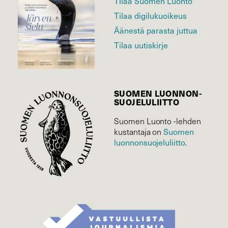
Tilaa Suomen Luonto
Tilaa digilukuoikeus
Äänestä parasta juttua
Tilaa uutiskirje
SUOMEN LUONNON­
SUOJELU­LIITTO
Suomen Luonto -lehden
Suomen
kustantaja on
luonnonsuojelu­liitto
.