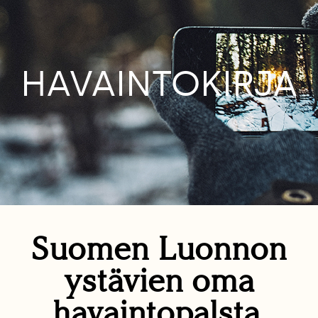
HAVAINTOKIRJA
Suomen Luonnon
ystävien oma
havaintopalsta.