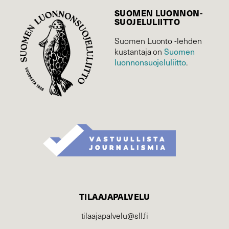
SUOMEN LUONNON­
SUOJELU­LIITTO
Suomen Luonto -lehden
Suomen
kustantaja on
luonnonsuojelu­liitto
.
TILAAJAPALVELU
tilaajapalvelu@sll.fi