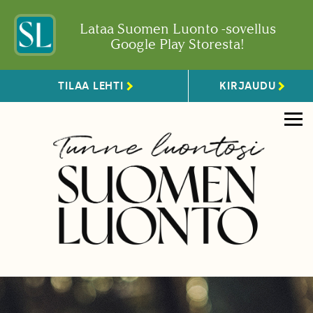
Lataa Suomen Luonto -sovellus
Google Play Storesta!
TILAA LEHTI
KIRJAUDU