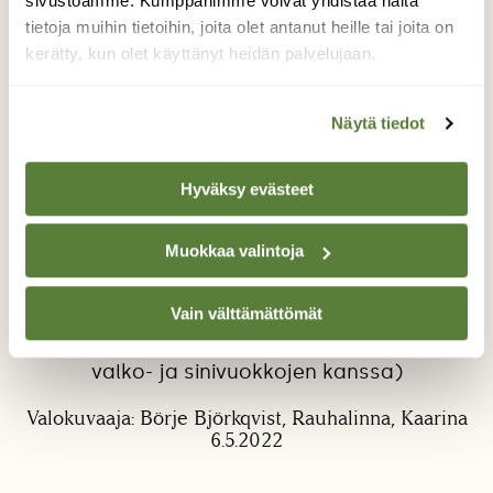
sivustoamme. Kumppanimme voivat yhdistää näitä
tietoja muihin tietoihin, joita olet antanut heille tai joita on
kerätty, kun olet käyttänyt heidän palvelujaan.
Näytä tiedot
Hyväksy evästeet
Mikä tähtimö?
Kaarinan Rauhalinnassa otettu kuva
Muokkaa valintoja
tähtimöstä (?), jota en löydä käytössäni
olevista kasvikuvastoista. Kevättähtimö sopii
Vain välttämättömät
malliin ja muotoon, mutta väri on "väärä".
Siis: Mikä kasvi? (Jyrkkä etelärinne kimpassa
valko- ja sinivuokkojen kanssa)
Valokuvaaja: Börje Björkqvist, Rauhalinna, Kaarina
6.5.2022