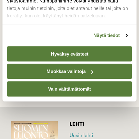
sivustoamme. Kumppanimme voivat yhdistää näitä
tänä aikana nousseet huimasti ja
tietoja muihin tietoihin, joita olet antanut heille tai joita on
auringonkukansiemenetkin ovat olleet
kerätty, kun olet käyttänyt heidän palvelujaan.
ainakin täälläpäin välillä hakusessa, kaikissa
kaupoissa ei ole ollut niitä saatavilla.
Näytä tiedot
Valokuvaaja: Irja Lehtinen, Lempäälä 21.11.2022
Hyväksy evästeet
TAKAISIN LISTAAN
Muokkaa valintoja
Vain välttämättömät
LEHTI
Uusin lehti