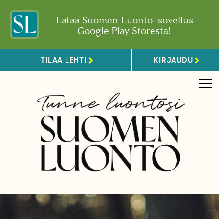
Lataa Suomen Luonto -sovellus
Google Play Storesta!
TILAA LEHTI
KIRJAUDU