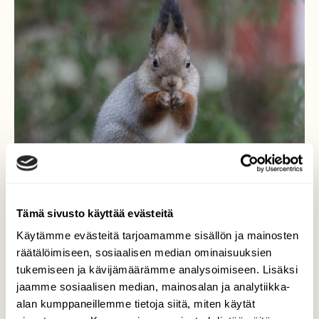
Tämä sivusto käyttää evästeitä
Käytämme evästeitä tarjoamamme sisällön ja mainosten
Minä olen pikkuinen Kurre
räätälöimiseen, sosiaalisen median ominaisuuksien
tukemiseen ja kävijämäärämme analysoimiseen. Lisäksi
Toivotaan, että pihojen pikkukaverit saavat
jaamme sosiaalisen median, mainosalan ja analytiikka-
talvella ruokaa, jos niiden ruokinta on
alan kumppaneillemme tietoja siitä, miten käytät
aloitettu. Tosin lintujen ruokien hinnat ovat