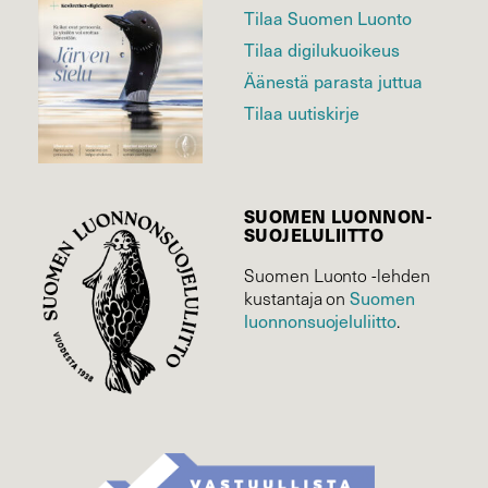
Tilaa Suomen Luonto
Tilaa digilukuoikeus
Äänestä parasta juttua
Tilaa uutiskirje
SUOMEN LUONNON­
SUOJELU­LIITTO
Suomen Luonto -lehden
Suomen
kustantaja on
luonnonsuojelu­liitto
.