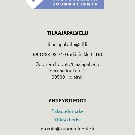
TILAAJAPALVELU
tilaajapalvelu@sll.fi
(09) 228 08 210 (arkisin klo 9-15)
Suomen Luonto/tilaajapalvelu
Sörnäistenkatu 1
00580 Helsinki
YHTEYSTIEDOT
Palautelomake
Yhteystiedot
palaute@suomenluonto.fi