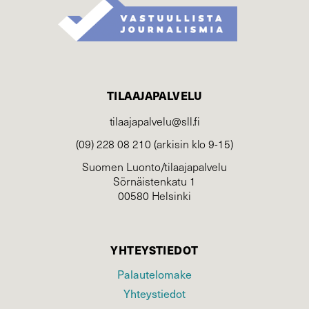
TILAAJAPALVELU
tilaajapalvelu@sll.fi
(09) 228 08 210 (arkisin klo 9-15)
Suomen Luonto/tilaajapalvelu
Sörnäistenkatu 1
00580 Helsinki
YHTEYSTIEDOT
Palautelomake
Yhteystiedot