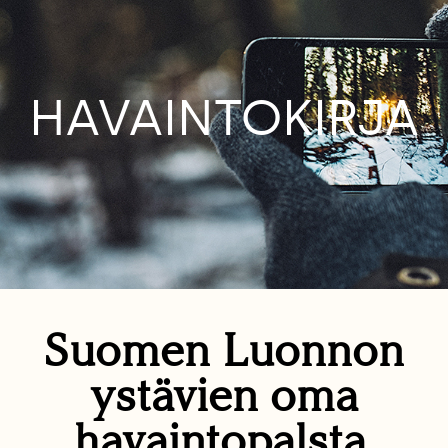
HAVAINTOKIRJA
Suomen Luonnon
ystävien oma
havaintopalsta.