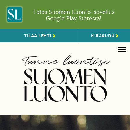
Lataa Suomen Luonto -sovellus
Google Play Storesta!
TILAA LEHTI
KIRJAUDU