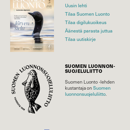
Uusin lehti
Tilaa Suomen Luonto
Tilaa digilukuoikeus
Äänestä parasta juttua
Tilaa uutiskirje
SUOMEN LUONNON­
SUOJELU­LIITTO
Suomen Luonto -lehden
Suomen
kustantaja on
luonnonsuojelu­liitto
.