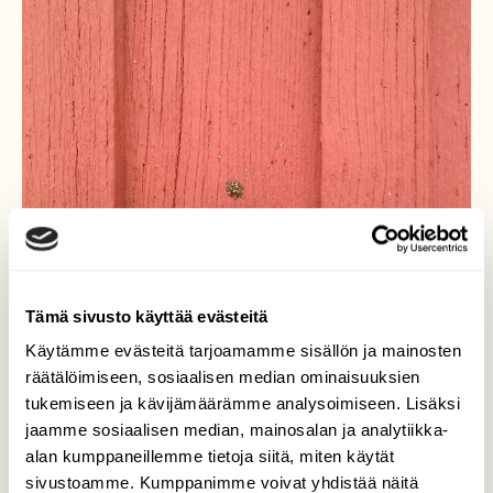
Tämä sivusto käyttää evästeitä
Käytämme evästeitä tarjoamamme sisällön ja mainosten
räätälöimiseen, sosiaalisen median ominaisuuksien
tukemiseen ja kävijämäärämme analysoimiseen. Lisäksi
jaamme sosiaalisen median, mainosalan ja analytiikka-
"Mini"-hämähäkkejä
alan kumppaneillemme tietoja siitä, miten käytät
sivustoamme. Kumppanimme voivat yhdistää näitä
Maalasimme navetan seinän viime tiistaina