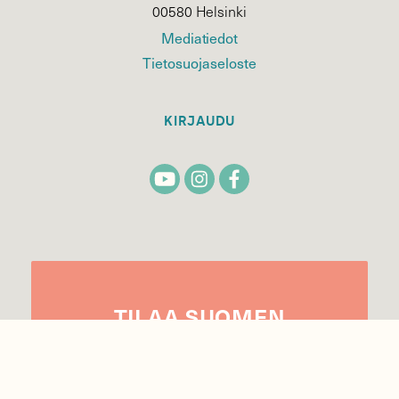
00580 Helsinki
Mediatiedot
Tietosuojaseloste
KIRJAUDU
TILAA
SUOMEN
LUONNON
UUTIS­KIRJE
Sähköpostiosoite