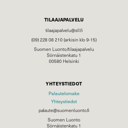
TILAAJAPALVELU
tilaajapalvelu@sll.fi
(09) 228 08 210 (arkisin klo 9-15)
Suomen Luonto/tilaajapalvelu
Sörnäistenkatu 1
00580 Helsinki
YHTEYSTIEDOT
Palautelomake
Yhteystiedot
palaute@suomenluonto.fi
Suomen Luonto
Sörnäistenkatu 1