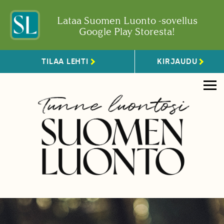
Lataa Suomen Luonto -sovellus
Google Play Storesta!
TILAA LEHTI
KIRJAUDU