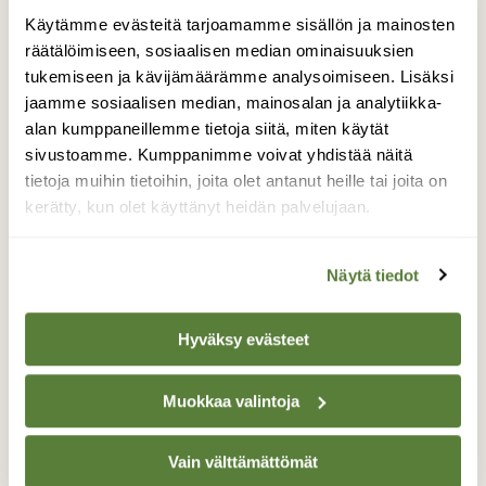
Käytämme evästeitä tarjoamamme sisällön ja mainosten
Minkä linnun poikanen tämä
räätälöimiseen, sosiaalisen median ominaisuuksien
lentotaidoton hiippari?
tukemiseen ja kävijämäärämme analysoimiseen. Lisäksi
jaamme sosiaalisen median, mainosalan ja analytiikka-
Huomasin roskia viedessäni tämän pienen
alan kumppaneillemme tietoja siitä, miten käytät
lintusen siinä harmaalla asfaltilla
sivustoamme. Kumppanimme voivat yhdistää näitä
nurmireunuksen vieressä. Se oli paikoillaan,
tietoja muihin tietoihin, joita olet antanut heille tai joita on
vain käänteli päätään ja katseli milloin minua
kerätty, kun olet käyttänyt heidän palvelujaan.
milloin ympärilleen. Koska minulla oli kamera
mukanani, otin kuvan ja sen lisäksi
kohtalaisen hyvän videonkin sen
Näytä tiedot
päänkääntelystä. Juttelin sille ja se katsoi
minua kauan valppaasti. Videoinnin aikana
se lähti kuitenkin kohta kipittämään
Hyväksy evästeet
roskisten väliin ja pujahteli sieltä pois ja
takaisin, lopulta kadotin sen. Vajaan kolmen
Muokkaa valintoja
viikon kuluttua, eli tänään 9.7. se oli jälleen
samalla pihakadulla, tosin nyt pienen niityn
reunassa. Vieläkään se ei lentänyt pakoon.
Vain välttämättömät
Ihmettelen vain kun en löydä siihen sopivaa