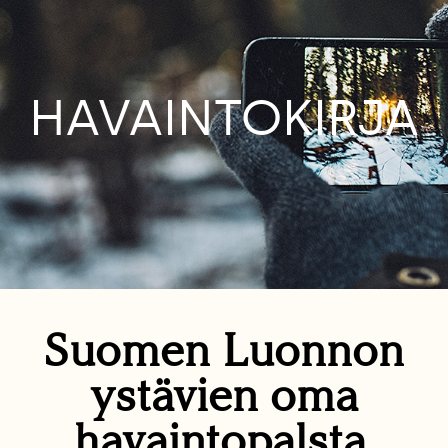
HAVAINTOKIRJA
Suomen Luonnon
ystävien oma
havaintopalsta.