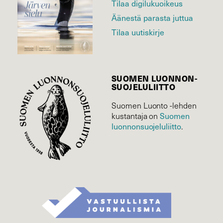
Tilaa digilukuoikeus
Äänestä parasta juttua
Tilaa uutiskirje
SUOMEN LUONNON­
SUOJELU­LIITTO
Suomen Luonto -lehden
kustantaja on
Suomen
luonnonsuojelu­liitto
.