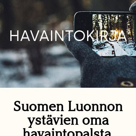
HAVAINTOKIRJA
Suomen Luonnon
ystävien oma
havaintopalsta.