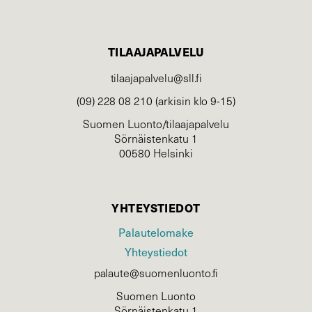
TILAAJAPALVELU
tilaajapalvelu@sll.fi
(09) 228 08 210 (arkisin klo 9-15)
Suomen Luonto/tilaajapalvelu
Sörnäistenkatu 1
00580 Helsinki
YHTEYSTIEDOT
Palautelomake
Yhteystiedot
palaute@suomenluonto.fi
Suomen Luonto
Sörnäistenkatu 1