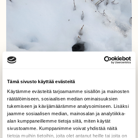
Tämä sivusto käyttää evästeitä
Käytämme evästeitä tarjoamamme sisällön ja mainosten
räätälöimiseen, sosiaalisen median ominaisuuksien
tukemiseen ja kävijämäärämme analysoimiseen. Lisäksi
jaamme sosiaalisen median, mainosalan ja analytiikka-
Minkki was here
alan kumppaneillemme tietoja siitä, miten käytät
sivustoamme. Kumppanimme voivat yhdistää näitä
Yleensä on mielenkiintoista katsella lumeen
tietoja muihin tietoihin, joita olet antanut heille tai joita on