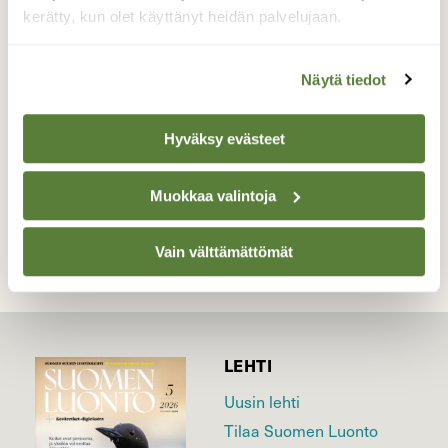
jääneitä jälkiä luonnossa, mutta tämä löytö
kerätty, kun olet käyttänyt heidän palvelujaan.
mökkirannasta ei ilahduttanut: minkin jäljet
ja kolo!
Näytä tiedot
Valokuvaaja: Jaana Talvinen, Heinola 30.1.2016
Hyväksy evästeet
TAKAISIN LISTAAN
Muokkaa valintoja
Vain välttämättömät
LEHTI
Uusin lehti
Tilaa Suomen Luonto