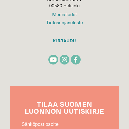
00580 Helsinki
Mediatiedot
Tietosuojaseloste
KIRJAUDU
TILAA
SUOMEN
LUONNON
UUTIS­KIRJE
Sähköpostiosoite