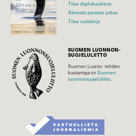
Tilaa digilukuoikeus
Äänestä parasta juttua
Tilaa uutiskirje
SUOMEN LUONNON­
SUOJELU­LIITTO
Suomen Luonto -lehden
Suomen
kustantaja on
luonnonsuojelu­liitto
.