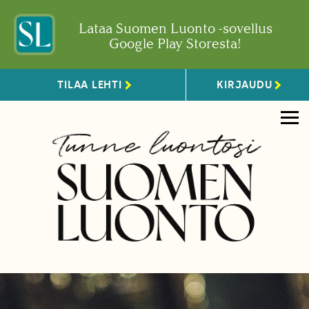
Lataa Suomen Luonto -sovellus
Google Play Storesta!
TILAA LEHTI
KIRJAUDU