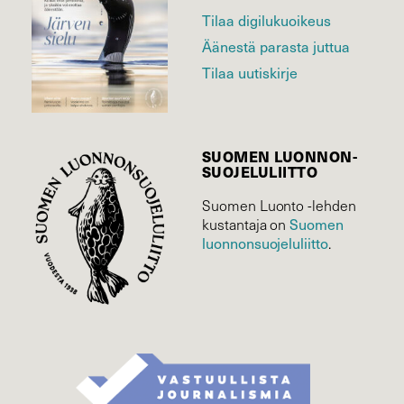
Tilaa digilukuoikeus
Äänestä parasta juttua
Tilaa uutiskirje
SUOMEN LUONNON­
SUOJELU­LIITTO
Suomen Luonto -lehden
kustantaja on
Suomen
luonnonsuojelu­liitto
.