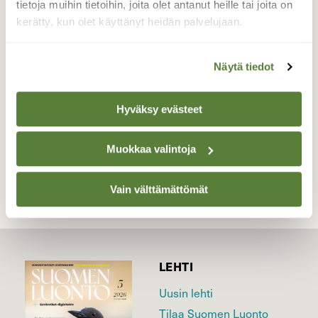
tietoja muihin tietoihin, joita olet antanut heille tai joita on
meidän mansikkamaalle,ja popsii kuin
kerätty, kun olet käyttänyt heidän palvelujaan.
aikuinen orava,turkki on märkänä,kostean
ruohon jäljiltä:))
Näytä tiedot
Valokuvaaja: sirpa jyske, Virrat 22.7-19
Hyväksy evästeet
TAKAISIN LISTAAN
Muokkaa valintoja
Vain välttämättömät
LEHTI
Uusin lehti
Tilaa Suomen Luonto