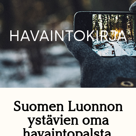
HAVAINTOKIRJA
Suomen Luonnon
ystävien oma
havaintopalsta.