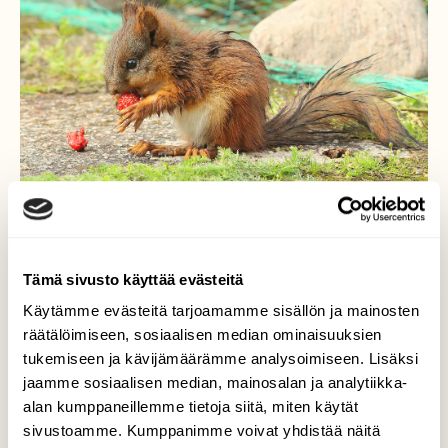
Tämä sivusto käyttää evästeitä
Käytämme evästeitä tarjoamamme sisällön ja mainosten
räätälöimiseen, sosiaalisen median ominaisuuksien
Mitä sen väliä kuka ne
tukemiseen ja kävijämäärämme analysoimiseen. Lisäksi
jaamme sosiaalisen median, mainosalan ja analytiikka-
mansikat syö
alan kumppaneillemme tietoja siitä, miten käytät
sivustoamme. Kumppanimme voivat yhdistää näitä
Heti aamusta saapuu tämä pienokainen