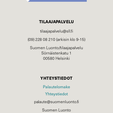
TILAAJAPALVELU
tilaajapalvelu@sll.fi
(09) 228 08 210 (arkisin klo 9-15)
Suomen Luonto/tilaajapalvelu
Sörnäistenkatu 1
00580 Helsinki
YHTEYSTIEDOT
Palautelomake
Yhteystiedot
palaute@suomenluonto.fi
Suomen Luonto