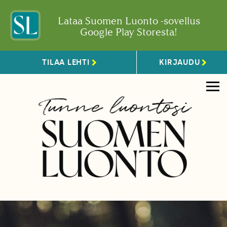
Lataa Suomen Luonto -sovellus
Google Play Storesta!
TILAA LEHTI
KIRJAUDU