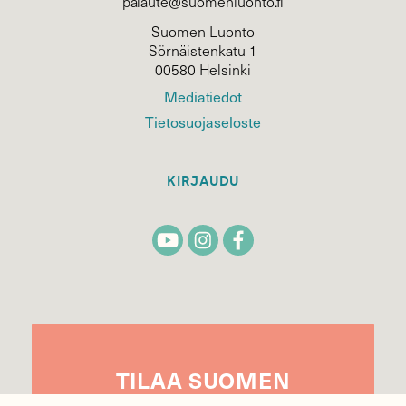
palaute@suomenluonto.fi
Suomen Luonto
Sörnäistenkatu 1
00580 Helsinki
Mediatiedot
Tietosuojaseloste
KIRJAUDU
TILAA
SUOMEN
LUONNON
UUTIS­KIRJE