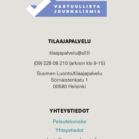
TILAAJAPALVELU
tilaajapalvelu@sll.fi
(09) 228 08 210 (arkisin klo 9-15)
Suomen Luonto/tilaajapalvelu
Sörnäistenkatu 1
00580 Helsinki
YHTEYSTIEDOT
Palautelomake
Yhteystiedot