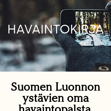
HAVAINTOKIRJA
Suomen Luonnon
ystävien oma
havaintopalsta.