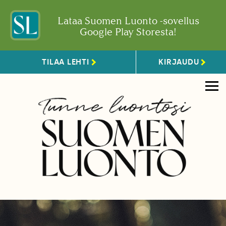
Lataa Suomen Luonto -sovellus
Google Play Storesta!
TILAA LEHTI
KIRJAUDU