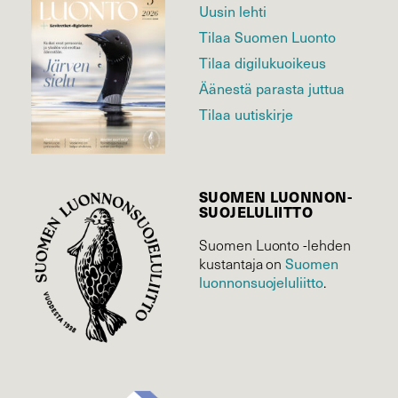
Uusin lehti
Tilaa Suomen Luonto
Tilaa digilukuoikeus
Äänestä parasta juttua
Tilaa uutiskirje
SUOMEN LUONNON­
SUOJELU­LIITTO
Suomen Luonto -lehden
kustantaja on
Suomen
luonnonsuojelu­liitto
.