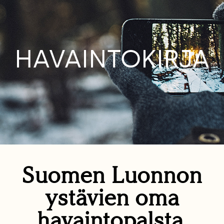
HAVAINTOKIRJA
Suomen Luonnon
ystävien oma
havaintopalsta.