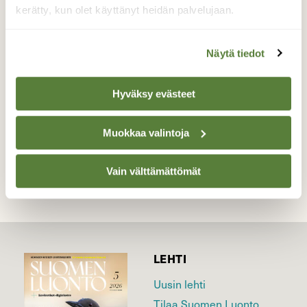
kerätty, kun olet käyttänyt heidän palvelujaan.
lipuvia telkkiä. Telkät ovat talvehtineet
koskella. kuva: Lempäälä, Herralankoski
Näytä tiedot
Valokuvaaja: Irja lehtinen, Lempäälä,
Herralankoski 1.2.2016
Hyväksy evästeet
TAKAISIN LISTAAN
Muokkaa valintoja
Vain välttämättömät
LEHTI
Uusin lehti
Tilaa Suomen Luonto