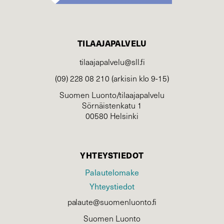
TILAAJAPALVELU
tilaajapalvelu@sll.fi
(09) 228 08 210 (arkisin klo 9-15)
Suomen Luonto/tilaajapalvelu
Sörnäistenkatu 1
00580 Helsinki
YHTEYSTIEDOT
Palautelomake
Yhteystiedot
palaute@suomenluonto.fi
Suomen Luonto