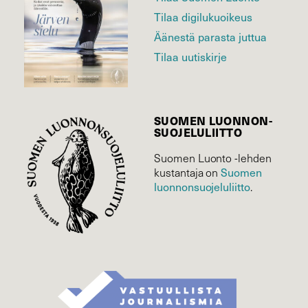
Tilaa digilukuoikeus
Äänestä parasta juttua
Tilaa uutiskirje
SUOMEN LUONNON­
SUOJELU­LIITTO
Suomen Luonto -lehden
kustantaja on
Suomen
luonnonsuojelu­liitto
.