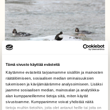
Tämä sivusto käyttää evästeitä
Käytämme evästeitä tarjoamamme sisällön ja mainosten
räätälöimiseen, sosiaalisen median ominaisuuksien
tukemiseen ja kävijämäärämme analysoimiseen. Lisäksi
jaamme sosiaalisen median, mainosalan ja analytiikka-
alan kumppaneillemme tietoja siitä, miten käytät
Moikka, minne matka?
sivustoamme. Kumppanimme voivat yhdistää näitä
tietoja muihin tietoihin, joita olet antanut heille tai joita on
Koskikara siinä näyttää moikkaavan ohi