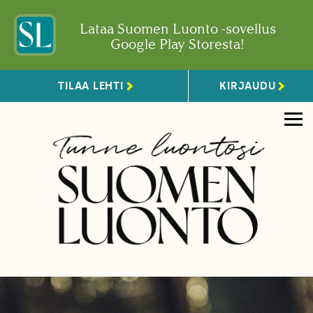
Lataa Suomen Luonto -sovellus
Google Play Storesta!
TILAA LEHTI
KIRJAUDU