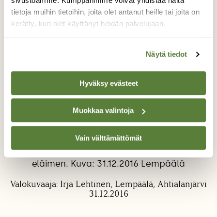
sivustoamme. Kumppanimme voivat yhdistää näitä
tietoja muihin tietoihin, joita olet antanut heille tai joita on
kerätty, kun olet käyttänyt heidän palvelujaan.
Näytä tiedot
Hyväksy evästeet
Monet kasvot
Nostin järvessä makaavan suuren kiven
Muokkaa valintoja
pystyyn tässä pöydällä ja
hämmästyksekseni näin aivan muuta kuin
Vain välttämättömät
miltä se näytti siinä rantavedessä
maatessaan. Monet kasvot, ihmisen ja
eläimen. Kuva: 31.12.2016 Lempäälä
Valokuvaaja: Irja Lehtinen, Lempäälä, Ahtialanjärvi
31.12.2016