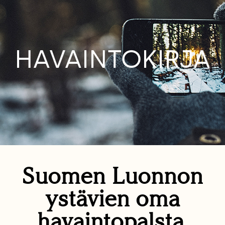
HAVAINTOKIRJA
Suomen Luonnon
ystävien oma
havaintopalsta.