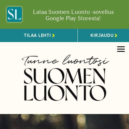
Lataa Suomen Luonto -sovellus
Google Play Storesta!
TILAA LEHTI
KIRJAUDU