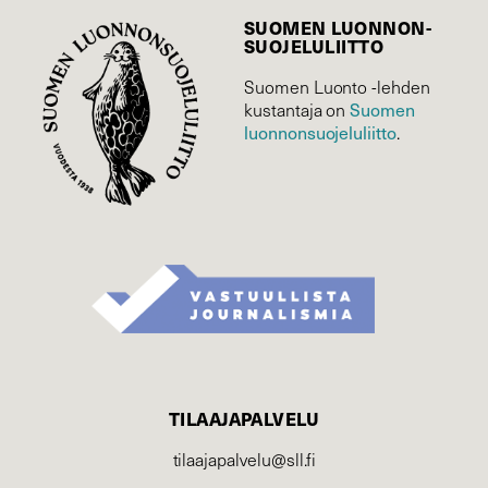
SUOMEN LUONNON­
SUOJELU­LIITTO
Suomen Luonto -lehden
Suomen
kustantaja on
luonnonsuojelu­liitto
.
TILAAJAPALVELU
tilaajapalvelu@sll.fi