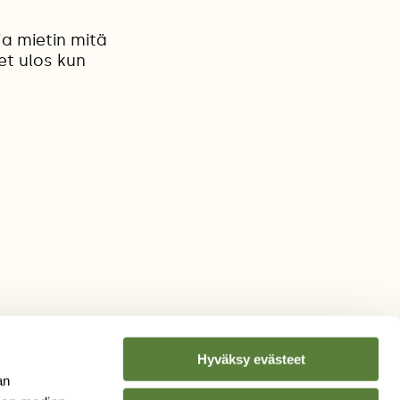
ja mietin mitä
et ulos kun
Hyväksy evästeet
an