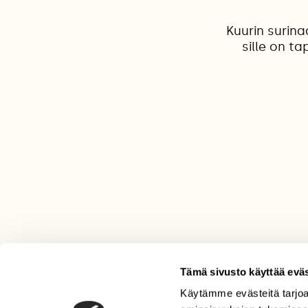
Kuurin surina
sille on t
Tämä sivusto käyttää eväs
Käytämme evästeitä tarjoa
LEHTI