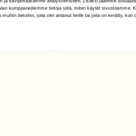
n ja kävijämäärämme analysoimiseen. Lisäksi jaamme sosiaali
tilaajapalvelu@sll.fi
-alan kumppaneillemme tietoja siitä, miten käytät sivustoamme
 muihin tietoihin, joita olet antanut heille tai joita on kerätty, kun 
(09) 228 08 210 (arkisin
klo 9-15)
Suomen
Luonto/tilaajapalvelu
Sörnäistenkatu 1
00580 Helsinki
ELU­
YHTEYSTIEDOT
ntaja on
Palautelomake
Yhteystiedot
palaute@suomenluonto.fi
Suomen Luonto
Sörnäistenkatu 1
00580 Helsinki
Mediatiedot