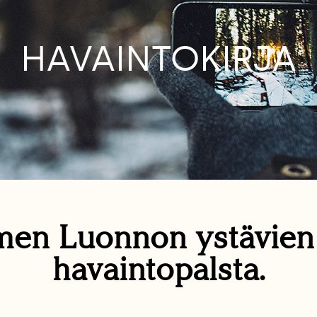
HAVAINTOKIRJA
en Luonnon ystävie
havaintopalsta.