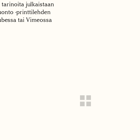
 tarinoita julkaistaan
onto -printtilehden
tubessa tai Vimeossa