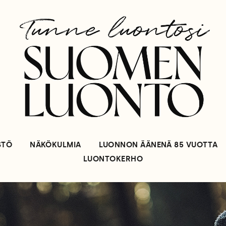
STÖ
NÄKÖKULMIA
LUONNON ÄÄNENÄ 85 VUOTTA
LUONTOKERHO