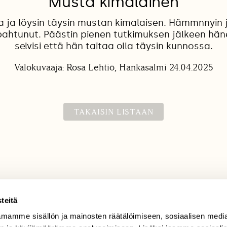
Musta kimalainen
a ja löysin täysin mustan kimalaisen. Hämmnnyin 
apahtunut. Päästin pienen tutkimuksen jälkeen hän
selvisi että hän taitaa olla täysin kunnossa.
Valokuvaaja: Rosa Lehtiö, Hankasalmi 24.04.2025
TAKAISIN LISTAAN
teitä
mamme sisällön ja mainosten räätälöimiseen, sosiaalisen medi
TILAAJAPALVELU