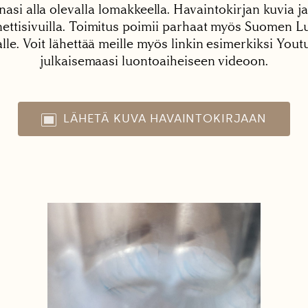
nasi alla olevalla lomakkeella. Havaintokirjan kuvia ja
tisivuilla. Toimitus poimii parhaat myös Suomen Lu
alle. Voit lähettää meille myös linkin esimerkiksi You
julkaisemaasi luontoaiheiseen videoon.
LÄHETÄ KUVA HAVAINTOKIRJAAN