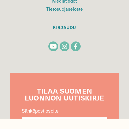
Mediatiedot
Tietosuojaseloste
KIRJAUDU
TILAA
SUOMEN
LUONNON
UUTIS­KIRJE
Sähköpostiosoite