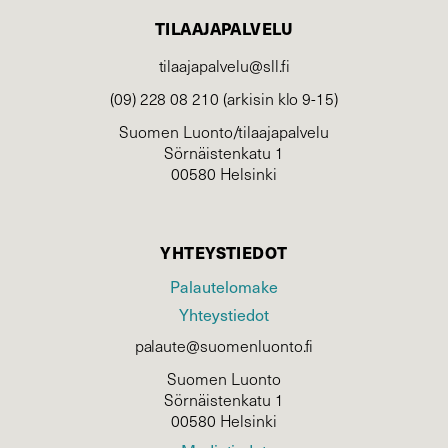
TILAAJAPALVELU
tilaajapalvelu@sll.fi
(09) 228 08 210 (arkisin klo 9-15)
Suomen Luonto/tilaajapalvelu
Sörnäistenkatu 1
00580 Helsinki
YHTEYSTIEDOT
Palautelomake
Yhteystiedot
palaute@suomenluonto.fi
Suomen Luonto
Sörnäistenkatu 1
00580 Helsinki