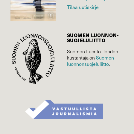
Tilaa uutiskirje
SUOMEN LUONNON­
SUOJELU­LIITTO
Suomen Luonto -lehden
kustantaja on
Suomen
luonnonsuojelu­liitto
.