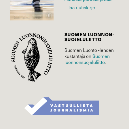
Tilaa uutiskirje
SUOMEN LUONNON­
SUOJELU­LIITTO
Suomen Luonto -lehden
Suomen
kustantaja on
luonnonsuojelu­liitto
.