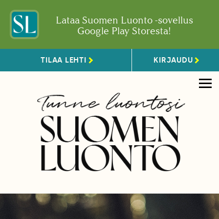
Lataa Suomen Luonto -sovellus
Google Play Storesta!
TILAA LEHTI
KIRJAUDU