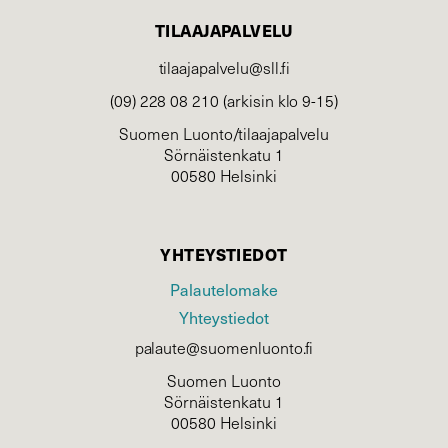
TILAAJAPALVELU
tilaajapalvelu@sll.fi
(09) 228 08 210 (arkisin klo 9-15)
Suomen Luonto/tilaajapalvelu
Sörnäistenkatu 1
00580 Helsinki
YHTEYSTIEDOT
Palautelomake
Yhteystiedot
palaute@suomenluonto.fi
Suomen Luonto
Sörnäistenkatu 1
00580 Helsinki