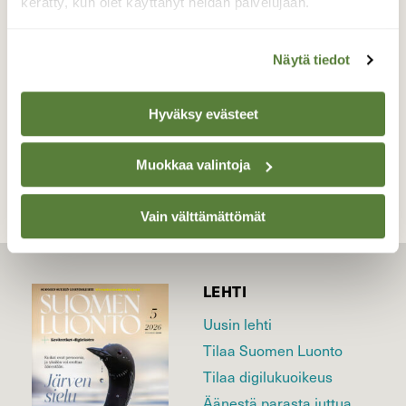
kerätty, kun olet käyttänyt heidän palvelujaan.
Valokuvaaja: Vaittinen Jukka, Joensuu Noljakka 11.
02. 2013
Näytä tiedot
Hyväksy evästeet
TAKAISIN LISTAAN
Muokkaa valintoja
Vain välttämättömät
LEHTI
Uusin lehti
Tilaa Suomen Luonto
Tilaa digilukuoikeus
Äänestä parasta juttua