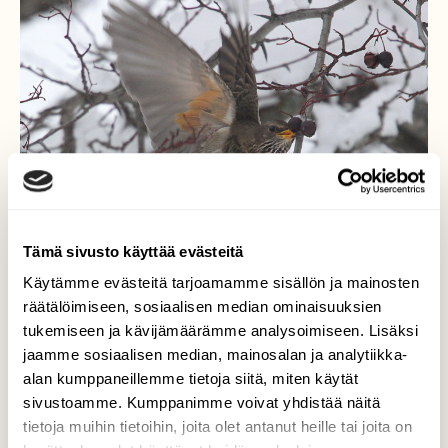
Tämä sivusto käyttää evästeitä
Käytämme evästeitä tarjoamamme sisällön ja mainosten
räätälöimiseen, sosiaalisen median ominaisuuksien
tukemiseen ja kävijämäärämme analysoimiseen. Lisäksi
jaamme sosiaalisen median, mainosalan ja analytiikka-
Mustakaularastas
alan kumppaneillemme tietoja siitä, miten käytät
sivustoamme. Kumppanimme voivat yhdistää näitä
Mustakaularastas on viihtynyt Joensuun
tietoja muihin tietoihin, joita olet antanut heille tai joita on
Noljakassa jo kuukauden päivät.