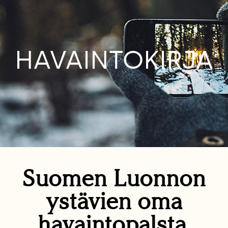
HAVAINTOKIRJA
Suomen Luonnon
ystävien oma
havaintopalsta.