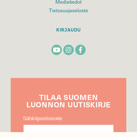
Mediatiedot
Tietosuojaseloste
KIRJAUDU
TILAA
SUOMEN
LUONNON
UUTIS­KIRJE
Sähköpostiosoite