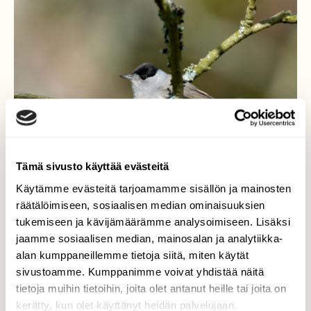
Tämä sivusto käyttää evästeitä
Käytämme evästeitä tarjoamamme sisällön ja mainosten
räätälöimiseen, sosiaalisen median ominaisuuksien
tukemiseen ja kävijämäärämme analysoimiseen. Lisäksi
Mustapääkerttu
jaamme sosiaalisen median, mainosalan ja analytiikka-
alan kumppaneillemme tietoja siitä, miten käytät
Mustapääkerttu
sivustoamme. Kumppanimme voivat yhdistää näitä
tietoja muihin tietoihin, joita olet antanut heille tai joita on
Valokuvaaja: Asko Heikkinen, Uusikaupunki
kerätty, kun olet käyttänyt heidän palvelujaan.