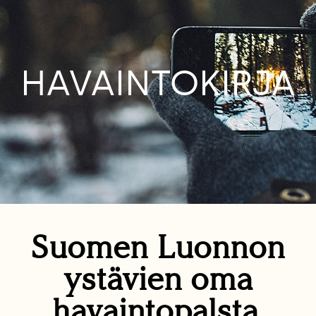
HAVAINTOKIRJA
Suomen Luonnon
ystävien oma
havaintopalsta.