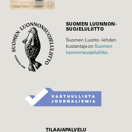
SUOMEN LUONNON­
SUOJELU­LIITTO
Suomen Luonto -lehden
kustantaja on
Suomen
luonnonsuojelu­liitto
.
TILAAJAPALVELU