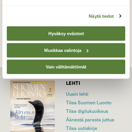
07.05.2019
Näytä tiedot
TAKAISIN LISTAAN
Hyväksy evästeet
Muokkaa valintoja
Vain välttämättömät
LEHTI
Uusin lehti
Tilaa Suomen Luonto
Tilaa digilukuoikeus
Äänestä parasta juttua
Tilaa uutiskirje