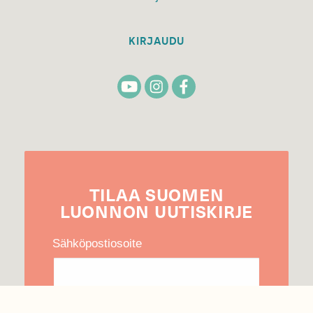
KIRJAUDU
TILAA
SUOMEN
LUONNON
UUTIS­KIRJE
Sähköpostiosoite
Hyväksyn tietojeni käytön uutiskirjeen