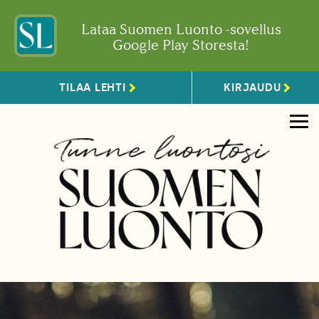
Lataa Suomen Luonto -sovellus
Google Play Storesta!
TILAA LEHTI
KIRJAUDU