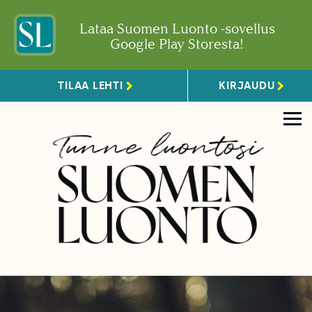
Lataa Suomen Luonto -sovellus
Google Play Storesta!
TILAA LEHTI
KIRJAUDU