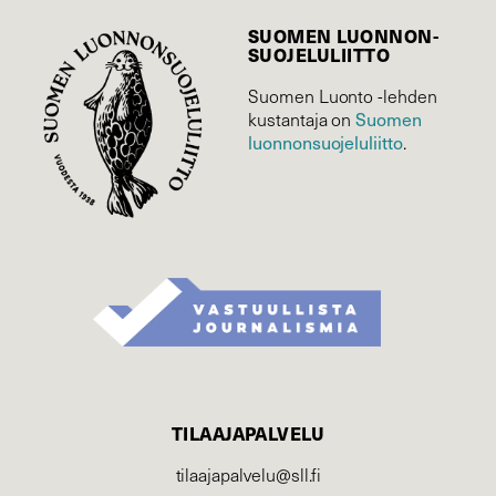
SUOMEN LUONNON­
SUOJELU­LIITTO
Suomen Luonto -lehden
Suomen
kustantaja on
luonnonsuojelu­liitto
.
TILAAJAPALVELU
tilaajapalvelu@sll.fi