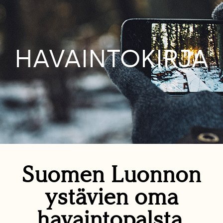
HAVAINTOKIRJA
Suomen Luonnon
ystävien oma
havaintopalsta.