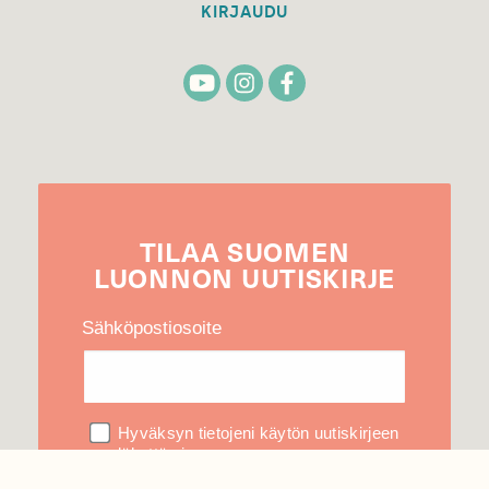
KIRJAUDU
TILAA
SUOMEN
LUONNON
UUTIS­KIRJE
Sähköpostiosoite
Hyväksyn tietojeni käytön uutiskirjeen
lähettämiseen