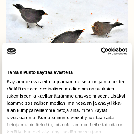
Tämä sivusto käyttää evästeitä
Käytämme evästeitä tarjoamamme sisällön ja mainosten
Mustarastaita
räätälöimiseen, sosiaalisen median ominaisuuksien
tukemiseen ja kävijämäärämme analysoimiseen. Lisäksi
Ovat löytäneet lumelle karisseita siemeniä.
jaamme sosiaalisen median, mainosalan ja analytiikka-
Välillä tapellaankin ruuasta.
alan kumppaneillemme tietoja siitä, miten käytät
sivustoamme. Kumppanimme voivat yhdistää näitä
Valokuvaaja: Reijo Juurinen, Veikkola Tammikuu
tietoja muihin tietoihin, joita olet antanut heille tai joita on
kerätty, kun olet käyttänyt heidän palvelujaan.