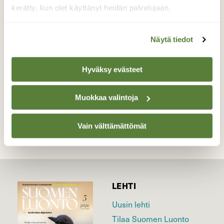
kevätlauluaan hämärtyvässä illassa, mutta
kerätty, kun olet käyttänyt heidän palvelujaan.
nyt tämä upea lintu näyttäytyi päiväsaikaan
lennähtäen yllättäen läheiselle oksalle.
Näytä tiedot
Valokuvaaja: Jaana Talvinen, Heinola 4.4.2016
Hyväksy evästeet
TAKAISIN LISTAAN
Muokkaa valintoja
Vain välttämättömät
LEHTI
Uusin lehti
Tilaa Suomen Luonto