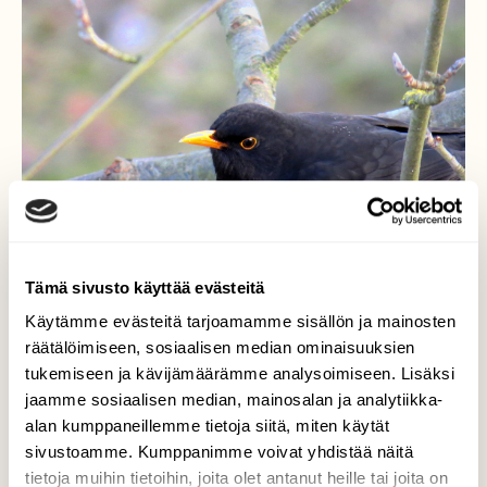
Tämä sivusto käyttää evästeitä
Käytämme evästeitä tarjoamamme sisällön ja mainosten
räätälöimiseen, sosiaalisen median ominaisuuksien
tukemiseen ja kävijämäärämme analysoimiseen. Lisäksi
jaamme sosiaalisen median, mainosalan ja analytiikka-
Mustarastas
alan kumppaneillemme tietoja siitä, miten käytät
sivustoamme. Kumppanimme voivat yhdistää näitä
Mustarastas on jo jonkin aikaa laulellut
tietoja muihin tietoihin, joita olet antanut heille tai joita on