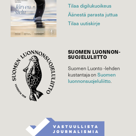
Tilaa digilukuoikeus
Äänestä parasta juttua
Tilaa uutiskirje
SUOMEN LUONNON­
SUOJELU­LIITTO
Suomen Luonto -lehden
kustantaja on
Suomen
luonnonsuojelu­liitto
.