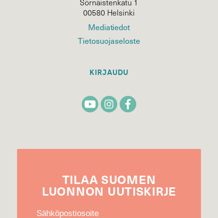
Sörnäistenkatu 1
00580 Helsinki
Mediatiedot
Tietosuojaseloste
KIRJAUDU
TILAA
SUOMEN
LUONNON
UUTIS­KIRJE
Sähköpostiosoite