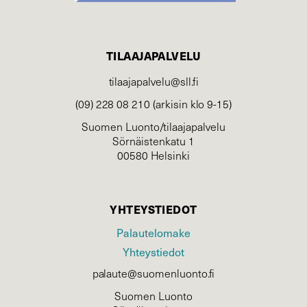
TILAAJAPALVELU
tilaajapalvelu@sll.fi
(09) 228 08 210 (arkisin klo 9-15)
Suomen Luonto/tilaajapalvelu
Sörnäistenkatu 1
00580 Helsinki
YHTEYSTIEDOT
Palautelomake
Yhteystiedot
palaute@suomenluonto.fi
Suomen Luonto