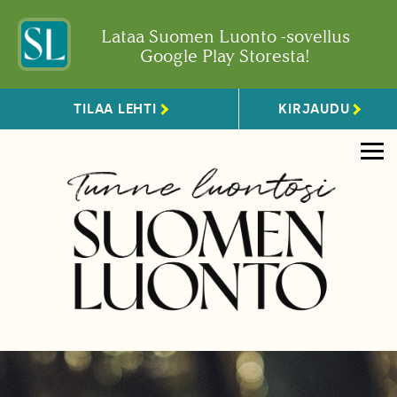
Lataa Suomen Luonto -sovellus
Google Play Storesta!
TILAA LEHTI
KIRJAUDU