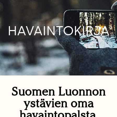
HAVAINTOKIRJA
Suomen Luonnon
ystävien oma
havaintopalsta.