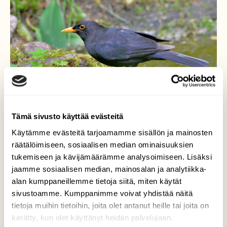
Tämä sivusto käyttää evästeitä
Käytämme evästeitä tarjoamamme sisällön ja mainosten
räätälöimiseen, sosiaalisen median ominaisuuksien
tukemiseen ja kävijämäärämme analysoimiseen. Lisäksi
Mustarastas
jaamme sosiaalisen median, mainosalan ja analytiikka-
alan kumppaneillemme tietoja siitä, miten käytät
Kävi juomassa ja etsii ruokaa (matoja/yäk!).
sivustoamme. Kumppanimme voivat yhdistää näitä
tietoja muihin tietoihin, joita olet antanut heille tai joita on
Valokuvaaja: Reijo Juurinen, Veikkola Kesäkuu
kerätty, kun olet käyttänyt heidän palvelujaan.