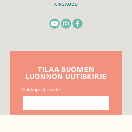
KIRJAUDU
TILAA
SUOMEN
LUONNON
UUTIS­KIRJE
Sähköpostiosoite
Hyväksyn tietojeni käytön uutiskirjeen
lähettämiseen