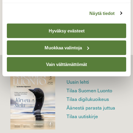
Näytä tiedot
TAKAISIN LISTAAN
Hyväksy evästeet
Muokkaa valintoja
Vain välttämättömät
LEHTI
Uusin lehti
Tilaa Suomen Luonto
Tilaa digilukuoikeus
Äänestä parasta juttua
Tilaa uutiskirje