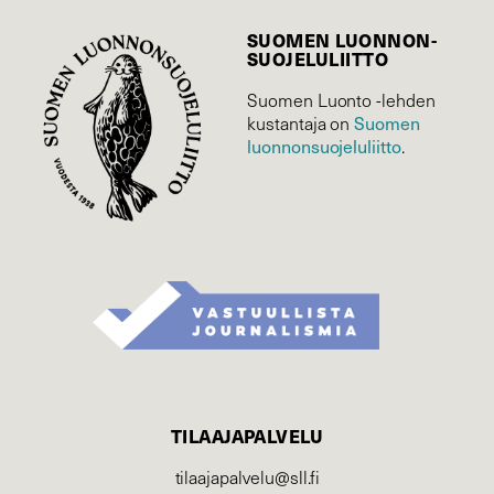
SUOMEN LUONNON­
SUOJELU­LIITTO
Suomen Luonto -lehden
Suomen
kustantaja on
luonnonsuojelu­liitto
.
TILAAJAPALVELU
tilaajapalvelu@sll.fi