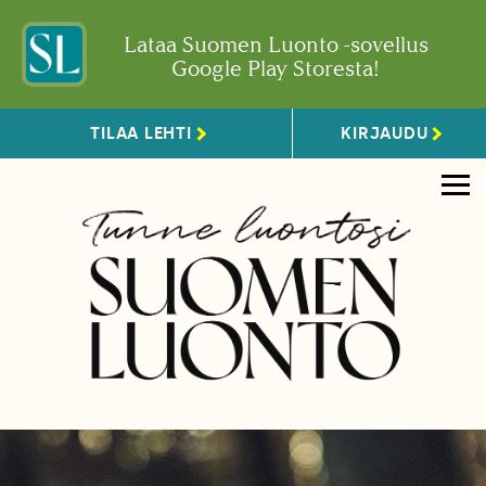
Lataa Suomen Luonto -sovellus
Google Play Storesta!
TILAA LEHTI
KIRJAUDU