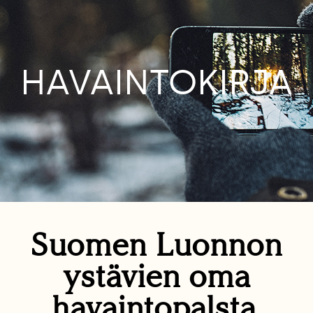
HAVAINTOKIRJA
Suomen Luonnon
ystävien oma
havaintopalsta.