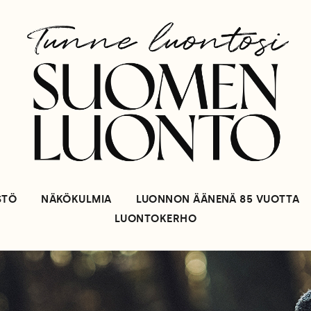
STÖ
NÄKÖKULMIA
LUONNON ÄÄNENÄ 85 VUOTTA
LUONTOKERHO