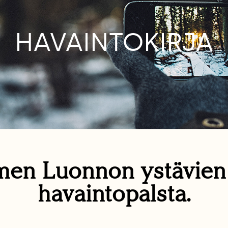
HAVAINTOKIRJA
en Luonnon ystävie
havaintopalsta.