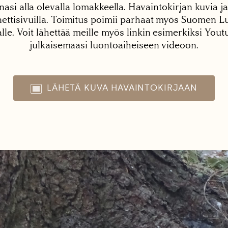
nasi alla olevalla lomakkeella. Havaintokirjan kuvia ja
tisivuilla. Toimitus poimii parhaat myös Suomen Lu
alle. Voit lähettää meille myös linkin esimerkiksi You
julkaisemaasi luontoaiheiseen videoon.
LÄHETÄ KUVA HAVAINTOKIRJAAN