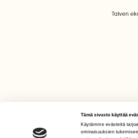
Talven ek
Tämä sivusto käyttää eväs
Käytämme evästeitä tarjoa
LEHTI
ominaisuuksien tukemisee
Uusin lehti