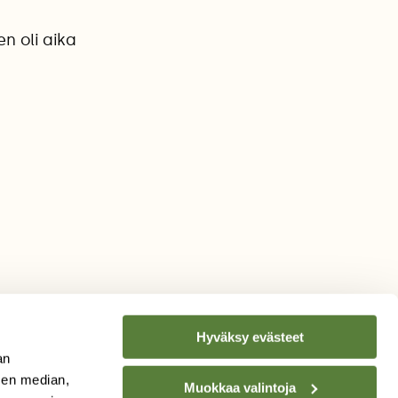
n oli aika
Hyväksy evästeet
an
sen median,
Muokkaa valintoja