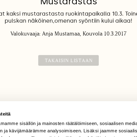
Mustarastas
at kaksi mustarastasta ruokintapaikalla 10.3. Toine
pulskan näköinen,omenan syöntiin kului aikaa!
Valokuvaaja: Anja Mustamaa, Kouvola 10.3.2017
TAKAISIN LISTAAN
teitä
mamme sisällön ja mainosten räätälöimiseen, sosiaalisen medi
TILAAJAPALVELU
n ja kävijämäärämme analysoimiseen. Lisäksi jaamme sosiaali
tilaajapalvelu@sll.fi