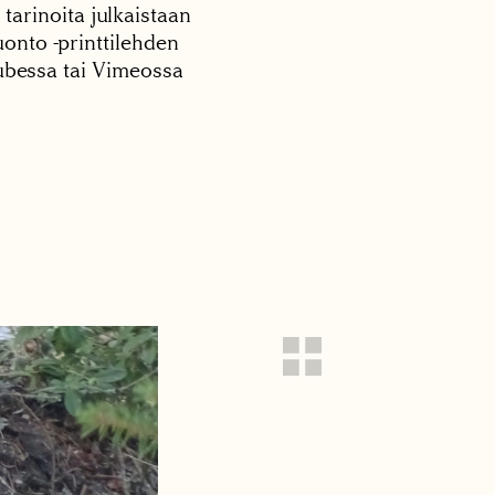
 tarinoita julkaistaan
onto -printtilehden
tubessa tai Vimeossa