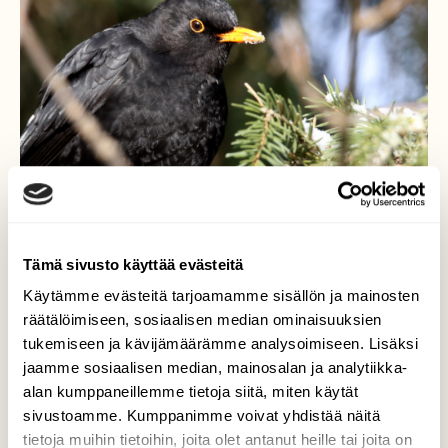
Tämä sivusto käyttää evästeitä
Käytämme evästeitä tarjoamamme sisällön ja mainosten
räätälöimiseen, sosiaalisen median ominaisuuksien
Mustarastas
tukemiseen ja kävijämäärämme analysoimiseen. Lisäksi
jaamme sosiaalisen median, mainosalan ja analytiikka-
Mustarastaat ovat talvehtineet pihan
alan kumppaneillemme tietoja siitä, miten käytät
pensaikoissa ja käyvät säännöllisesti
sivustoamme. Kumppanimme voivat yhdistää näitä
syömässä, mutta ei lintulaudoilta, vaan
tietoja muihin tietoihin, joita olet antanut heille tai joita on