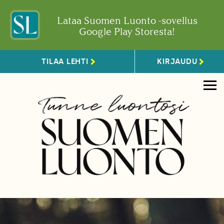
Lataa Suomen Luonto -sovellus
Google Play Storesta!
TILAA LEHTI
KIRJAUDU