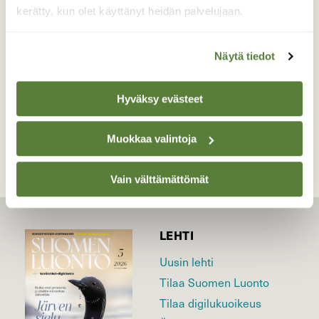
mieluiten nokkivat maasta.
kerätty, kun olet käyttänyt heidän palvelujaan.
Valokuvaaja: Irja Lehtinen, Lempäälä 17.2.2025
Näytä tiedot
Hyväksy evästeet
TAKAISIN LISTAAN
Muokkaa valintoja
Vain välttämättömät
LEHTI
Uusin lehti
Tilaa Suomen Luonto
Tilaa digilukuoikeus