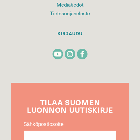
Mediatiedot
Tietosuojaseloste
KIRJAUDU
TILAA
SUOMEN
LUONNON
UUTIS­KIRJE
Sähköpostiosoite