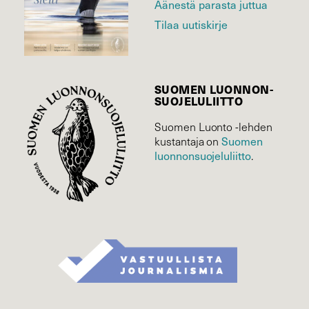
Äänestä parasta juttua
Tilaa uutiskirje
SUOMEN LUONNON­
SUOJELU­LIITTO
Suomen Luonto -lehden
kustantaja on
Suomen
luonnonsuojelu­liitto
.