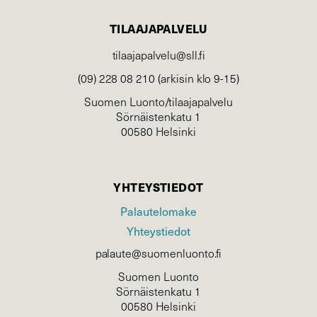
TILAAJAPALVELU
tilaajapalvelu@sll.fi
(09) 228 08 210 (arkisin klo 9-15)
Suomen Luonto/tilaajapalvelu
Sörnäistenkatu 1
00580 Helsinki
YHTEYSTIEDOT
Palautelomake
Yhteystiedot
palaute@suomenluonto.fi
Suomen Luonto
Sörnäistenkatu 1
00580 Helsinki