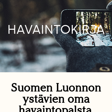
HAVAINTOKIRJA
Suomen Luonnon
ystävien oma
havaintopalsta.