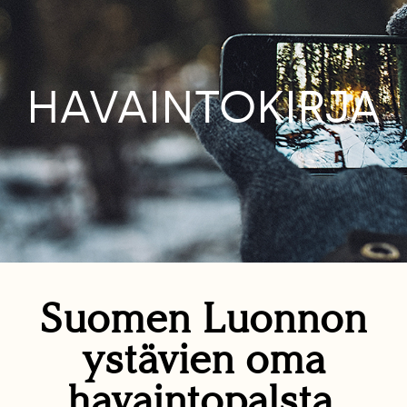
HAVAINTOKIRJA
Suomen Luonnon
ystävien oma
havaintopalsta.