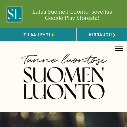
Lataa Suomen Luonto -sovellus
Google Play Storesta!
TILAA LEHTI
KIRJAUDU