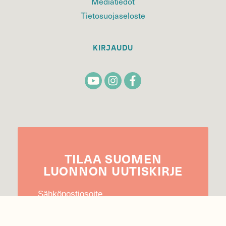
Mediatiedot
Tietosuojaseloste
KIRJAUDU
TILAA
SUOMEN
LUONNON
UUTIS­KIRJE
Sähköpostiosoite