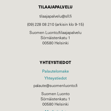
TILAAJAPALVELU
tilaajapalvelu@sll.fi
(09) 228 08 210 (arkisin klo 9-15)
Suomen Luonto/tilaajapalvelu
Sörnäistenkatu 1
00580 Helsinki
YHTEYSTIEDOT
Palautelomake
Yhteystiedot
palaute@suomenluonto.fi
Suomen Luonto
Sörnäistenkatu 1
00580 Helsinki