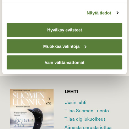
Kävi kylpemässä.
Valokuvaaja: Reijo Juurinen, Helsinki Kesäkuu
Näytä tiedot
Hyväksy evästeet
TAKAISIN LISTAAN
Muokkaa valintoja
Vain välttämättömät
LEHTI
Uusin lehti
Tilaa Suomen Luonto
Tilaa digilukuoikeus
Äänestä parasta juttua