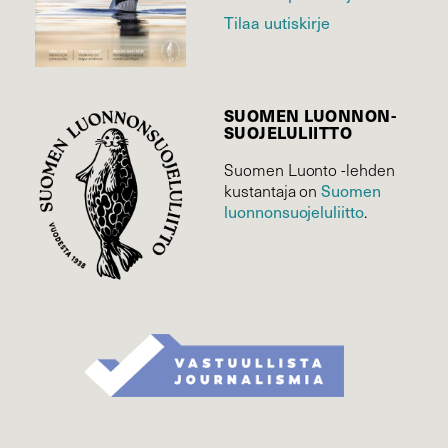
Tilaa uutiskirje
SUOMEN LUONNON­
SUOJELU­LIITTO
Suomen Luonto -lehden
Suomen
kustantaja on
luonnonsuojelu­liitto
.