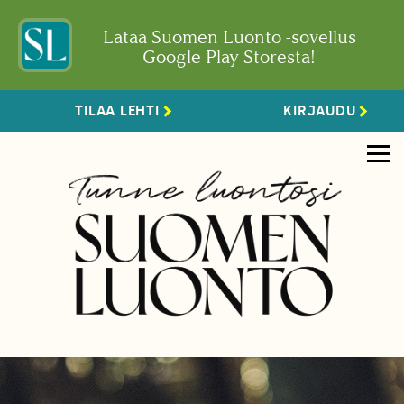
Lataa Suomen Luonto -sovellus
Google Play Storesta!
TILAA LEHTI
KIRJAUDU