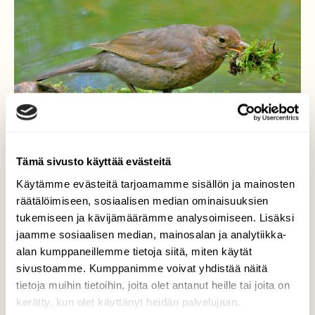
Tämä sivusto käyttää evästeitä
Käytämme evästeitä tarjoamamme sisällön ja mainosten
räätälöimiseen, sosiaalisen median ominaisuuksien
Mustarastas
tukemiseen ja kävijämäärämme analysoimiseen. Lisäksi
jaamme sosiaalisen median, mainosalan ja analytiikka-
Repii sammaleita ruuan toivossa.
alan kumppaneillemme tietoja siitä, miten käytät
sivustoamme. Kumppanimme voivat yhdistää näitä
Valokuvaaja: Reijo Juurinen, Veikkola Heinäkuu
tietoja muihin tietoihin, joita olet antanut heille tai joita on
kerätty, kun olet käyttänyt heidän palvelujaan.