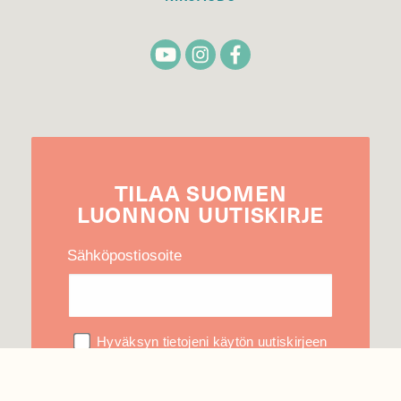
TILAA
SUOMEN
LUONNON
UUTIS­KIRJE
Sähköpostiosoite
Hyväksyn tietojeni käytön uutiskirjeen
lähettämiseen