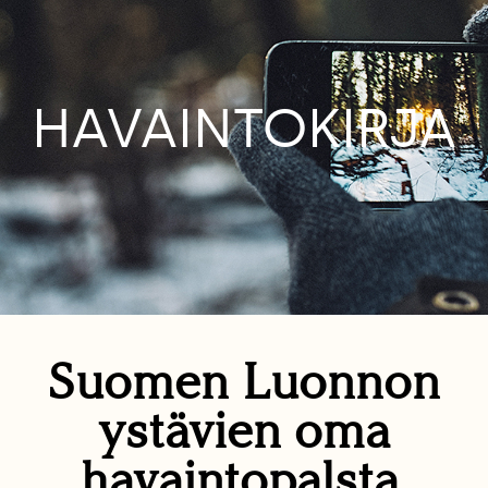
HAVAINTOKIRJA
Suomen Luonnon
ystävien oma
havaintopalsta.