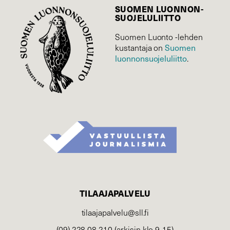
SUOMEN LUONNON­
SUOJELU­LIITTO
Suomen Luonto -lehden
Suomen
kustantaja on
luonnonsuojelu­liitto
.
TILAAJAPALVELU
tilaajapalvelu@sll.fi
(09) 228 08 210 (arkisin klo 9-15)