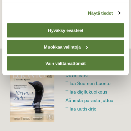
TAKAISIN LISTAAN
Näytä tiedot
Hyväksy evästeet
Muokkaa valintoja
LEHTI
Vain välttämättömät
Uusin lehti
Tilaa Suomen Luonto
Tilaa digilukuoikeus
Äänestä parasta juttua
Tilaa uutiskirje