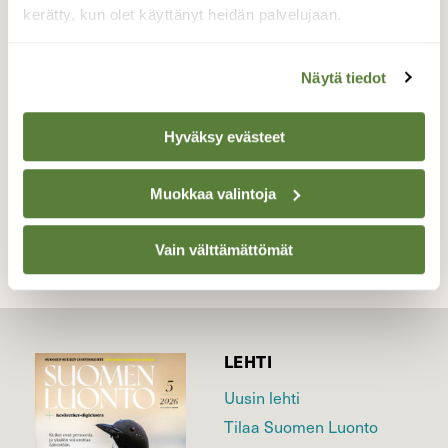
oksissa olevat silmut vasta kuvassa, kevättä
kerätty, kun olet käyttänyt heidän palvelujaan.
kohti mennään.
Valokuvaaja: Helena Noronen, Hietaniemi,
Näytä tiedot
Helsinki 27.1.2022
Hyväksy evästeet
TAKAISIN LISTAAN
Muokkaa valintoja
Vain välttämättömät
LEHTI
Uusin lehti
Tilaa Suomen Luonto