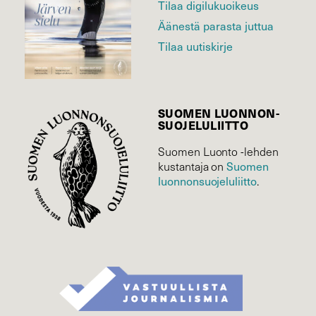
Tilaa digilukuoikeus
Äänestä parasta juttua
Tilaa uutiskirje
SUOMEN LUONNON­
SUOJELU­LIITTO
Suomen Luonto -lehden
Suomen
kustantaja on
luonnonsuojelu­liitto
.