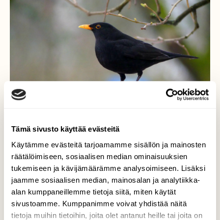
Tämä sivusto käyttää evästeitä
Käytämme evästeitä tarjoamamme sisällön ja mainosten
räätälöimiseen, sosiaalisen median ominaisuuksien
tukemiseen ja kävijämäärämme analysoimiseen. Lisäksi
jaamme sosiaalisen median, mainosalan ja analytiikka-
Mustarastas kiviaidalla
alan kumppaneillemme tietoja siitä, miten käytät
sivustoamme. Kumppanimme voivat yhdistää näitä
Mustarastas on lempilintuni. Huomasin
tietoja muihin tietoihin, joita olet antanut heille tai joita on