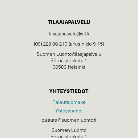
TILAAJAPALVELU
tilaajapalvelu@sll.fi
(09) 228 08 210 (arkisin klo 9-15)
Suomen Luonto/tilaajapalvelu
Sörnäistenkatu 1
00580 Helsinki
YHTEYSTIEDOT
Palautelomake
Yhteystiedot
palaute@suomenluonto.fi
Suomen Luonto
Sörnäistenkatu 1