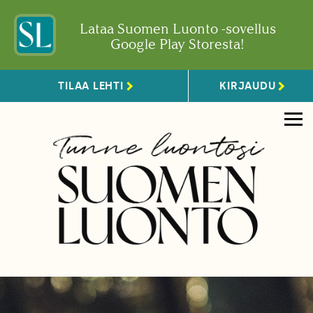
Lataa Suomen Luonto -sovellus
Google Play Storesta!
TILAA LEHTI
KIRJAUDU