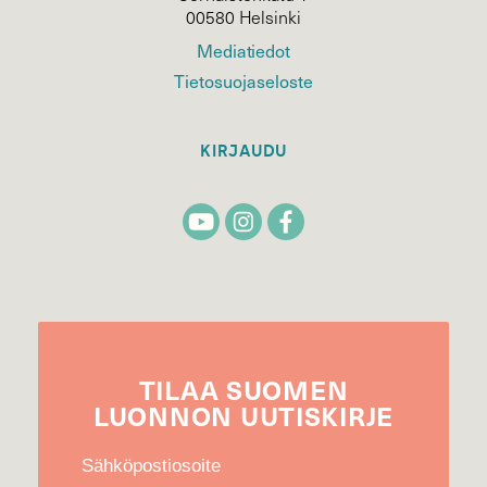
00580 Helsinki
Mediatiedot
Tietosuojaseloste
KIRJAUDU
TILAA
SUOMEN
LUONNON
UUTIS­KIRJE
Sähköpostiosoite