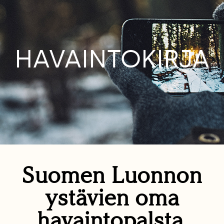
HAVAINTOKIRJA
Suomen Luonnon
ystävien oma
havaintopalsta.