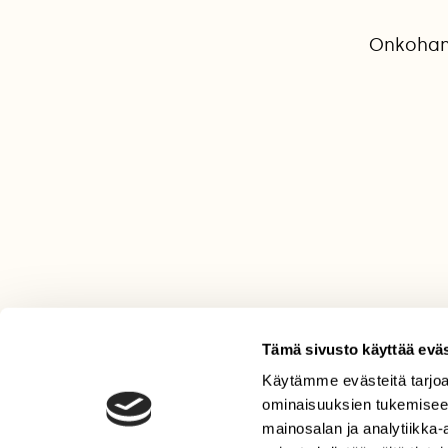
Onkohan 
Tämä sivusto käyttää eväs
Käytämme evästeitä tarjoa
LEHTI
ominaisuuksien tukemisee
Uusin lehti
mainosalan ja analytiikka