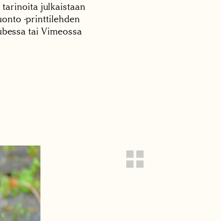
 tarinoita julkaistaan
onto -printtilehden
tubessa tai Vimeossa