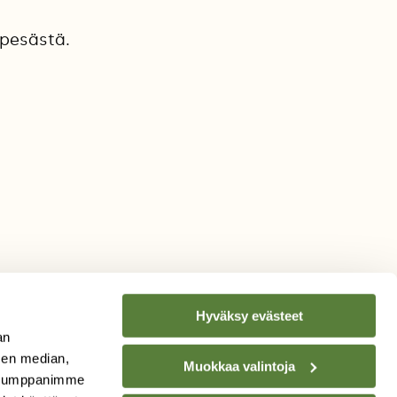
 pesästä.
Hyväksy evästeet
an
sen median,
Muokkaa valintoja
. Kumppanimme
TILAA
SUOMEN