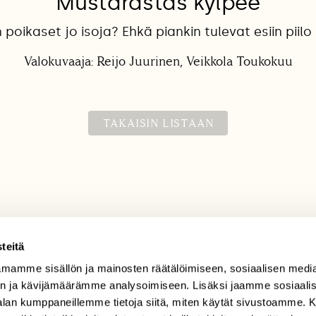
Mustarastas kylpee
poikaset jo isoja? Ehkä piankin tulevat esiin piilo
Valokuvaaja: Reijo Juurinen, Veikkola Toukokuu
TAKAISIN LISTAAN
teitä
mamme sisällön ja mainosten räätälöimiseen, sosiaalisen medi
TILAAJAPALVELU
n ja kävijämäärämme analysoimiseen. Lisäksi jaamme sosiaali
tilaajapalvelu@sll.fi
-alan kumppaneillemme tietoja siitä, miten käytät sivustoamme