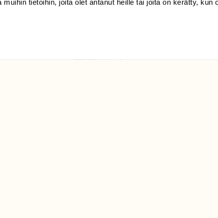
 muihin tietoihin, joita olet antanut heille tai joita on kerätty, kun 
(09) 228 08 210 (arkisin
klo 9-15)
Suomen
Luonto/tilaajapalvelu
Sörnäistenkatu 1
00580 Helsinki
ELU­
YHTEYSTIEDOT
ntaja on
Palautelomake
Yhteystiedot
palaute@suomenluonto.fi
Suomen Luonto
Sörnäistenkatu 1
00580 Helsinki
Mediatiedot
Tietosuojaseloste