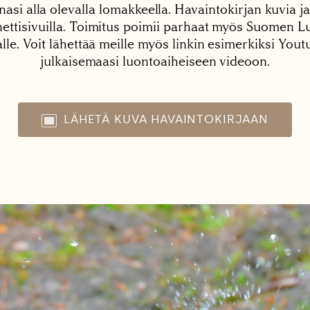
nasi alla olevalla lomakkeella. Havaintokirjan kuvia ja
tisivuilla. Toimitus poimii parhaat myös Suomen Lu
alle. Voit lähettää meille myös linkin esimerkiksi You
julkaisemaasi luontoaiheiseen videoon.
LÄHETÄ KUVA HAVAINTOKIRJAAN