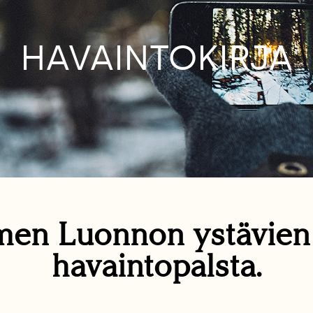
HAVAINTOKIRJA
en Luonnon ystävie
havaintopalsta.