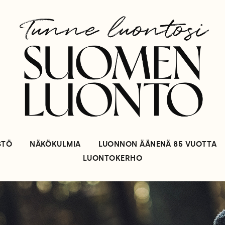
STÖ
NÄKÖKULMIA
LUONNON ÄÄNENÄ 85 VUOTTA
LUONTOKERHO